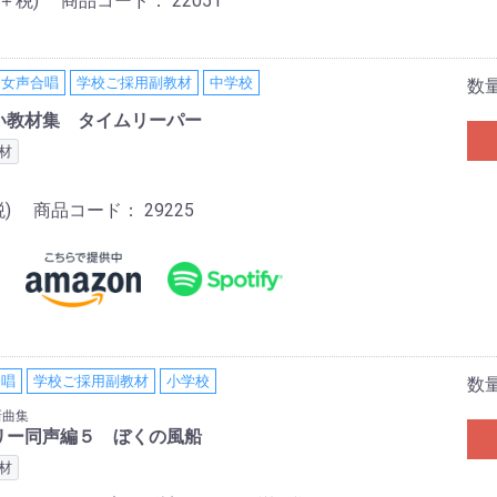
0＋税)
商品コード：
22051
・女声合唱
学校ご採用副教材
中学校
数
い教材集 タイムリーパー
材
)
商品コード：
29225
合唱
学校ご採用副教材
小学校
数
新曲集
ブラリー同声編５ ぼくの風船
材