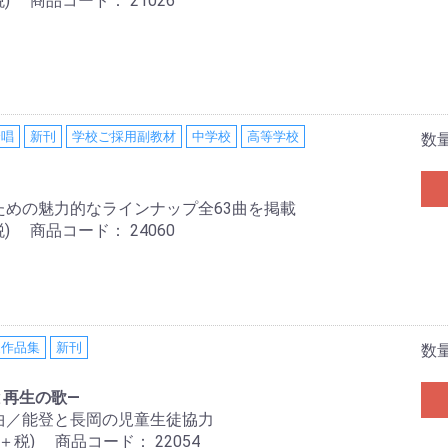
)
商品コード：
21026
合唱
新刊
学校ご採用副教材
中学校
高等学校
数
ための魅力的なラインナップ全63曲を掲載
)
商品コード：
24060
家作品集
新刊
数
と再生の歌—
曲／能登と長岡の児童生徒協力
0＋税)
商品コード：
22054