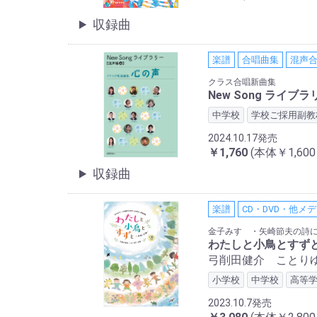
収録曲
楽譜
合唱曲集
混声
クラス合唱新曲集
New Song ライ
中学校
学校ご採用副教
2024.10.17発売
￥1,760
(本体￥1,60
収録曲
楽譜
CD・DVD・他メ
金子みすゞ・矢崎節夫の詩
わたしと小鳥とすず
弓削田健介 ことりゆ
小学校
中学校
高等
2023.10.7発売