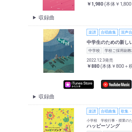
￥1,980
(本体￥1,80
収録曲
楽譜
合唱曲集
混声
中学生のための新し
中学校
学校ご採用副教
2022.12.3発売
￥880
(本体￥800＋税
収録曲
楽譜
合唱曲集
歌集
小学校 学校行事・授業の
ハッピーソング