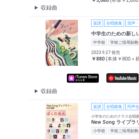
￥3,080
(本体￥2,80
収録曲
楽譜
合唱曲集
混声
中学生のための新し
中学校
学校ご採用副教
2023.9.27 発売
￥880
(本体￥800＋税
収録曲
楽譜
合唱曲集
同声
小学生のためのクラス合唱
New Song ライ
小学校
学校ご採用副教