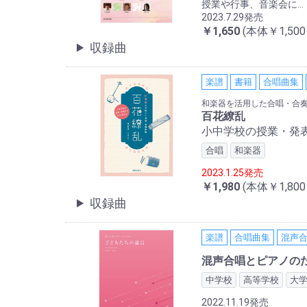
授業や行事、音楽会に..
2023.7.29発売
￥1,650
(本体￥1,50
収録曲
楽譜
書籍
合唱曲集
和楽器を活用した合唱・合
百花繚乱
小中学校の授業・発
合唱
和楽器
2023.1.25発売
￥1,980
(本体￥1,80
収録曲
楽譜
合唱曲集
混声
混声合唱とピアノの
中学校
高等学校
大
2022.11.19発売