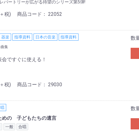
. レパートリーが広がる待望のシリーズ第5弾!
0＋税)
商品コード：
22052
器楽
指導資料
日本の音楽
指導資料
数
奏曲集
表会ですぐに使える！
0＋税)
商品コード：
29030
合唱
数
ための 子どもたちの遺言
学
一般
合唱