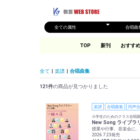
TOP
新刊
おすす
全て
|
楽譜
|
合唱曲集
121件
の商品が見つかりました
楽譜
合唱曲集
同声
小学生のためのクラス合唱
New Song ライ
授業や行事、音楽会に…
2026.7.23発売