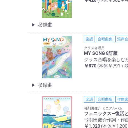
￥420
(本体￥382＋税
収録曲
楽譜
合唱曲集
混声
クラス合唱用
MY SONG 8訂版
クラス合唱を楽しむ
￥870
(本体￥791＋税
収録曲
楽譜
合唱曲集
作曲
弓削田健介 ミニアルバム
フェニックス—復活
弓削田健介作詞・作
￥1,320
(本体￥1,20