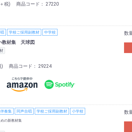
0＋税)
商品コード：
27220
合唱
学校ご採用副教材
中学校
数
い教材集 天球図
材
)
商品コード：
29224
・伴奏集
同声合唱
学校ご採用副教材
小学校
数
ための新教材集