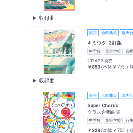
収録曲
楽譜
合唱曲集
混声
キミウタ ２訂版
中学校
高等学校
合
2024.2.3 発売
￥850
(本体￥773＋税
収録曲
楽譜
合唱曲集
混声
Super Chorus
クラス合唱曲集
中学校
高等学校
行
￥828
(本体￥753＋税