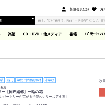
新規会員登録
お
め
楽譜
CD・DVD・他メディア
書籍
ｱﾌﾟﾘｹｰｼｮﾝｿﾌ
オリジナル合唱ピース
合唱ピース
合唱曲集
歌集・伴奏集
歌曲集・作品集
歌曲集
声楽教本
独唱
ピアノ教本・曲集
器楽
ダウンロード楽譜
大学教本
教芸発行歌集・曲集準
映像ソフト DVD/BD
ダウンロード商品(外
同声合唱
混声合唱
女声合唱
同声合唱
混声合唱
女声合唱
ア カペラ
同声合唱
混声合唱
女声合唱
同声・女声合唱
混声・女声合唱
男声合唱
作曲家作品集
合唱劇・組曲
組曲
歌集
伴奏集
教本
木管・金管・打楽器ア
器楽アンサンブル曲集
吹奏楽
管弦楽スコア
教本
合唱曲を吹奏楽で演奏
合唱曲を吹奏楽で演奏
独奏
ピアノ教本
声楽教本
音楽史・鑑賞・通論
指導資料
大学教本
器楽
ワークブック・五線
電子書籍
合唱パート練習用CD
視聴覚教材
参考教材
カトカトー
Windows
Apple Book
（@ELISE）
拠CD
他
部サイト)
ンサンブル
(フルスコアのみ)
ート
合唱
新刊
学校ご採用副教材
小学校
数
新曲集
ブラリー【同声編⑥】一輪の花
 レパートリーが広がる待望のシリーズ第６弾！