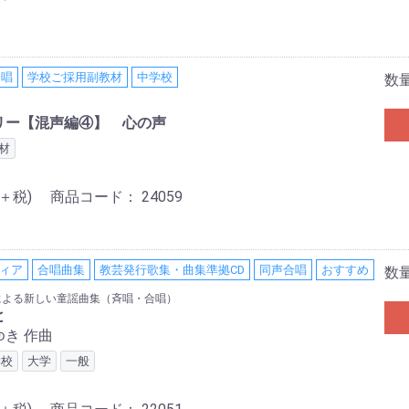
合唱
学校ご採用副教材
中学校
数
ブラリー【混声編④】 心の声
材
0＋税)
商品コード：
24059
ディア
合唱曲集
教芸発行歌集・曲集準拠CD
同声合唱
おすすめ
数
による新しい童謡曲集（斉唱・合唱）
と
き 作曲
学校
大学
一般