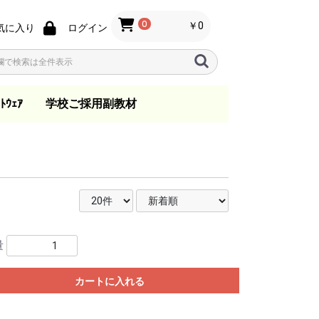
0
￥0
気に入り
ログイン
ﾄｳｪｱ
学校ご採用副教材
ノ
ン
s
指導要領
音楽教育
歌唱・合唱・バンド指
総合学習
日本の音楽
一般
指導資料
教育法
教本
小学校
中学校
高等学校
.ktkファイル
導
量
カートに入れる