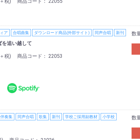
0＋税)
商品コード：
22055
ディア
合唱曲集
ダウンロード商品(外部サイト)
同声合唱
新刊
数
ばを追い越して
0＋税)
商品コード：
22053
・伴奏集
同声合唱
歌集
新刊
学校ご採用副教材
小学校
数