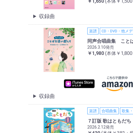
￥1,650
(本体￥1,50
収録曲
楽譜
CD・DVD・他メ
同声合唱曲集 こと
2026.3.10発売
￥1,980
(本体￥1,80
収録曲
楽譜
合唱曲集
歌集
７訂版 歌はともだち
2026.2.12発売