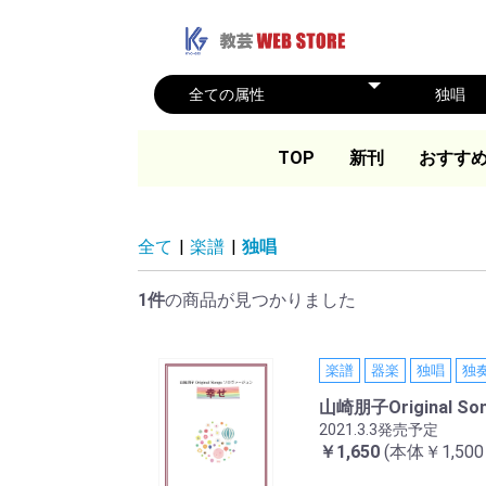
TOP
新刊
おすす
全て
|
楽譜
|
独唱
1件
の商品が見つかりました
楽譜
器楽
独唱
独
山崎朋子Original 
2021.3.3発売予定
￥1,650
(本体￥1,50