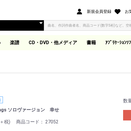
新規会員登録
お
め
楽譜
CD・DVD・他メディア
書籍
ｱﾌﾟﾘｹｰｼｮﾝｿﾌ
オリジナル合唱ピース
合唱ピース
合唱曲集
歌集・伴奏集
歌曲集・作品集
歌曲集
声楽教本
独唱
ピアノ教本・曲集
器楽
ダウンロード楽譜
大学教本
教芸発行歌集・曲集準
映像ソフト DVD/BD
ダウンロード商品(外
同声合唱
混声合唱
女声合唱
同声合唱
混声合唱
女声合唱
ア カペラ
同声合唱
混声合唱
女声合唱
同声・女声合唱
混声・女声合唱
男声合唱
作曲家作品集
合唱劇・組曲
組曲
歌集
伴奏集
教本
木管・金管・打楽器ア
器楽アンサンブル曲集
吹奏楽
管弦楽スコア
教本
合唱曲を吹奏楽で演奏
合唱曲を吹奏楽で演奏
独奏
ピアノ教本
声楽教本
音楽史・鑑賞・通論
指導資料
大学教本
器楽
ワークブック・五線
電子書籍
合唱パート練習用CD
視聴覚教材
参考教材
カトカトー
Windows
Apple Book
（@ELISE）
拠CD
他
部サイト)
ンサンブル
(フルスコアのみ)
ート
奏
数
Songs ソロヴァージョン 幸せ
0＋税)
商品コード：
27052