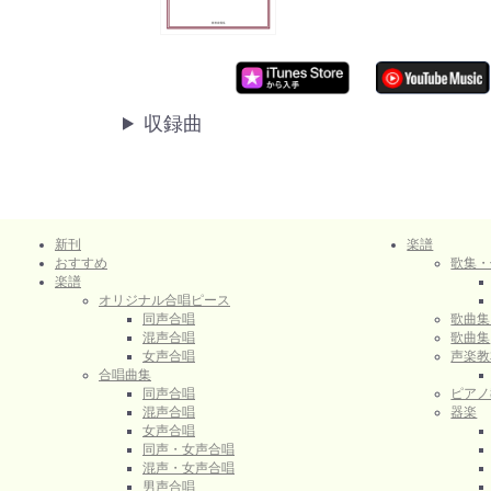
収録曲
新刊
楽譜
おすすめ
歌集・
楽譜
オリジナル合唱ピース
同声合唱
歌曲集
混声合唱
歌曲集
女声合唱
声楽教
合唱曲集
同声合唱
ピアノ
混声合唱
器楽
女声合唱
同声・女声合唱
混声・女声合唱
男声合唱