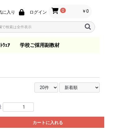
0
￥0
気に入り
ログイン
ﾄｳｪｱ
学校ご採用副教材
ノ
ン
s
指導要領
音楽教育
歌唱・合唱・バンド指
総合学習
日本の音楽
一般
指導資料
教育法
教本
小学校
中学校
高等学校
.ktkファイル
導
量
カートに入れる