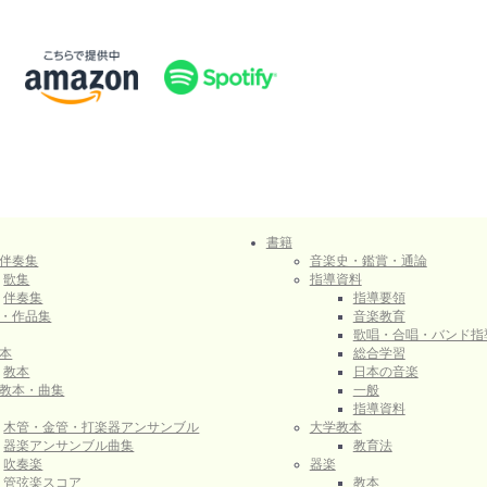
書籍
伴奏集
音楽史・鑑賞・通論
歌集
指導資料
伴奏集
指導要領
・作品集
音楽教育
歌唱・合唱・バンド指
本
総合学習
教本
日本の音楽
教本・曲集
一般
指導資料
木管・金管・打楽器アンサンブル
大学教本
器楽アンサンブル曲集
教育法
吹奏楽
器楽
管弦楽スコア
教本