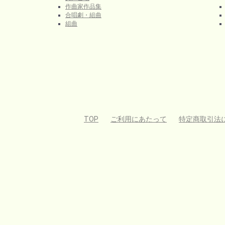
作曲家作品集
合唱劇・組曲
組曲
TOP
ご利用にあたって
特定商取引法