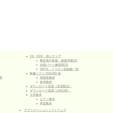
CD・DVD・他メディア
教芸発行歌集・曲集準拠CD
合唱パート練習用CD
ONTA・トリオン収録曲一覧
映像ソフト DVD/BD 他
導
視聴覚教材
参考教材
ダウンロード音源（音楽配信）
ダウンロード楽譜（＠ELISE）
大学教本
ピアノ教本
声楽教本
アプリケーションソフトウェア