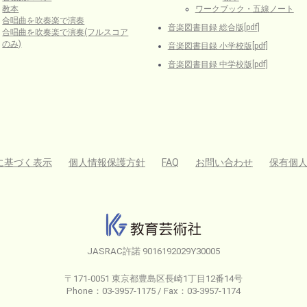
教本
ワークブック・五線ノート
合唱曲を吹奏楽で演奏
音楽図書目録 総合版[pdf]
合唱曲を吹奏楽で演奏(フルスコア
のみ)
音楽図書目録 小学校版[pdf]
音楽図書目録 中学校版[pdf]
に基づく表示
個人情報保護方針
FAQ
お問い合わせ
保有個
JASRAC許諾 9016192029Y30005
〒171-0051 東京都豊島区長崎1丁目12番14号
Phone：03-3957-1175 / Fax：03-3957-1174