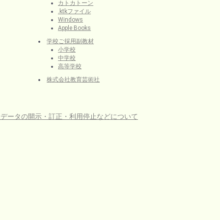
カトカトーン
.ktkファイル
Windows
Apple Books
学校ご採用副教材
小学校
中学校
高等学校
株式会社教育芸術社
人データの開示・訂正・利用停止などについて