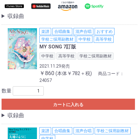
収録曲
楽譜
合唱曲集
混声合唱
おすすめ
学校ご採用副教材
中学校
高等学校
MY SONG 7訂版
中学校
高等学校
学校ご採用副教材
2021.11.29発売
￥860
(本体￥782＋税)
商品コード：
24057
数量
カートに入れる
収録曲
楽譜
合唱曲集
混声合唱
学校ご採用副教材
中学校