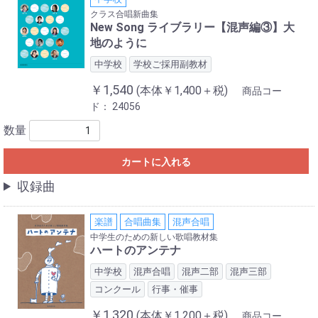
クラス合唱新曲集
New Song ライブラリー【混声編③】大
地のように
中学校
学校ご採用副教材
￥1,540
(本体￥1,400＋税)
商品コー
ド：
24056
数量
カートに入れる
収録曲
楽譜
合唱曲集
混声合唱
中学生のための新しい歌唱教材集
ハートのアンテナ
中学校
混声合唱
混声二部
混声三部
コンクール
行事・催事
￥1,320
(本体￥1,200＋税)
商品コー