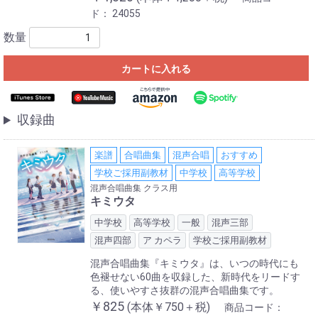
ド：
24055
数量
カートに入れる
収録曲
楽譜
合唱曲集
混声合唱
おすすめ
学校ご採用副教材
中学校
高等学校
混声合唱曲集 クラス用
キミウタ
中学校
高等学校
一般
混声三部
混声四部
ア カペラ
学校ご採用副教材
混声合唱曲集『キミウタ』は、いつの時代にも
色褪せない60曲を収録した、新時代をリードす
る、使いやすさ抜群の混声合唱曲集です。
￥825
(本体￥750＋税)
商品コード：