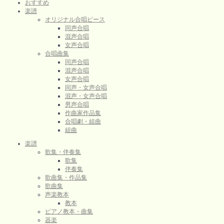
おすすめ
楽譜
オリジナル合唱ピース
同声合唱
混声合唱
女声合唱
合唱曲集
同声合唱
混声合唱
女声合唱
同声・女声合唱
混声・女声合唱
男声合唱
作曲家作品集
合唱劇・組曲
組曲
楽譜
歌集・伴奏集
歌集
伴奏集
歌曲集・作品集
歌曲集
声楽教本
教本
ピアノ教本・曲集
器楽