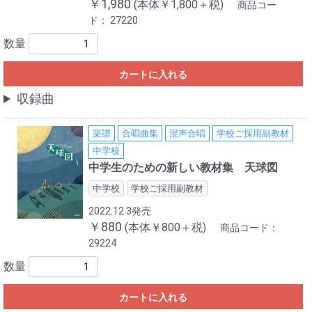
￥1,980
(本体￥1,800＋税)
商品コー
ド：
27220
数量
カートに入れる
収録曲
楽譜
合唱曲集
混声合唱
学校ご採用副教材
中学校
中学生のための新しい教材集 天球図
中学校
学校ご採用副教材
2022.12.3発売
￥880
(本体￥800＋税)
商品コード：
29224
数量
カートに入れる