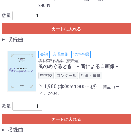
24049
数量
カートに入れる
収録曲
楽譜
合唱曲集
混声合唱
橋本祥路作品集［混声編］
風のめぐるとき − 音による自画像 −
中学校
コンクール
行事・催事
￥1,980
(本体￥1,800＋税)
商品コー
ド：
24045
数量
カートに入れる
収録曲