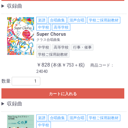
収録曲
楽譜
合唱曲集
混声合唱
学校ご採用副教材
中学校
高等学校
Super Chorus
クラス合唱曲集
中学校
高等学校
行事・催事
学校ご採用副教材
￥828
(本体￥753＋税)
商品コード：
24040
数量
カートに入れる
収録曲
楽譜
合唱曲集
混声合唱
学校ご採用副教材
中学校