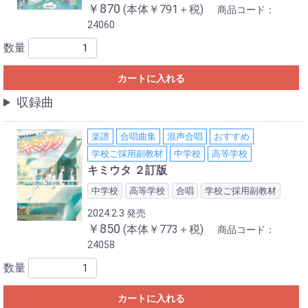
￥870
(本体￥791＋税)
商品コード：
24060
数量
カートに入れる
収録曲
楽譜
合唱曲集
混声合唱
おすすめ
学校ご採用副教材
中学校
高等学校
キミウタ ２訂版
中学校
高等学校
合唱
学校ご採用副教材
2024.2.3 発売
￥850
(本体￥773＋税)
商品コード：
24058
数量
カートに入れる