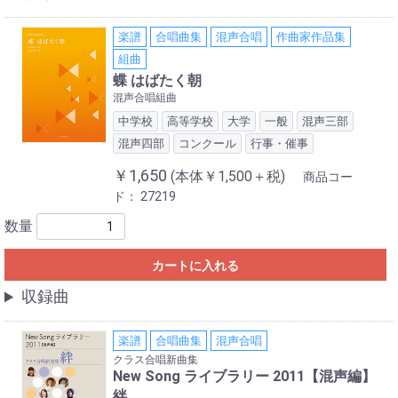
楽譜
合唱曲集
混声合唱
作曲家作品集
組曲
蝶 はばたく朝
混声合唱組曲
中学校
高等学校
大学
一般
混声三部
混声四部
コンクール
行事・催事
￥1,650
(本体￥1,500＋税)
商品コー
ド：
27219
数量
カートに入れる
収録曲
楽譜
合唱曲集
混声合唱
クラス合唱新曲集
New Song ライブラリー 2011【混声編】
絆