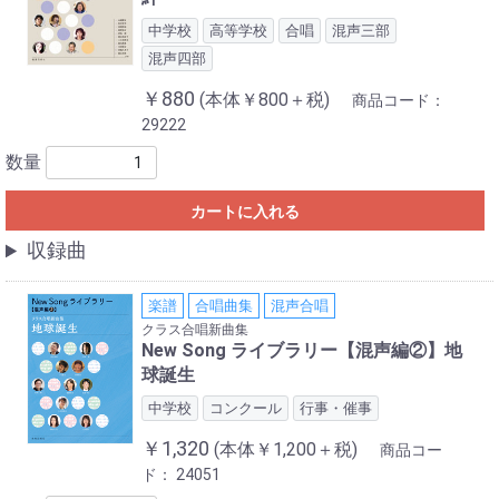
中学校
高等学校
合唱
混声三部
混声四部
￥880
(本体￥800＋税)
商品コード：
29222
数量
カートに入れる
収録曲
楽譜
合唱曲集
混声合唱
クラス合唱新曲集
New Song ライブラリー【混声編②】地
球誕生
中学校
コンクール
行事・催事
￥1,320
(本体￥1,200＋税)
商品コー
ド：
24051