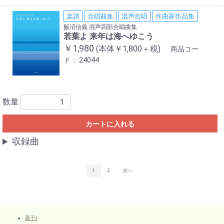
楽譜
合唱曲集
混声合唱
作曲家作品集
飯沼信義 混声四部合唱曲集
若葉よ 来年は海へゆこう
￥1,980
(本体￥1,800＋税)
商品コー
ド：
24044
数量
カートに入れる
収録曲
1
2
次へ
新刊