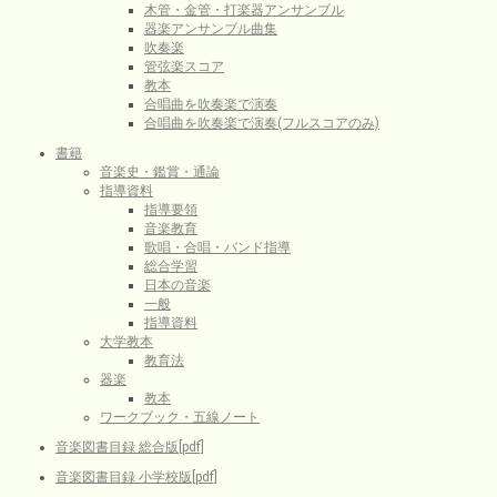
木管・金管・打楽器アンサンブル
器楽アンサンブル曲集
吹奏楽
管弦楽スコア
教本
合唱曲を吹奏楽で演奏
合唱曲を吹奏楽で演奏(フルスコアのみ)
書籍
音楽史・鑑賞・通論
指導資料
指導要領
音楽教育
歌唱・合唱・バンド指導
総合学習
日本の音楽
一般
指導資料
大学教本
教育法
器楽
教本
ワークブック・五線ノート
音楽図書目録 総合版[pdf]
音楽図書目録 小学校版[pdf]