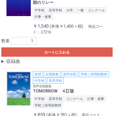
朝のリレー
中学校
高等学校
大学
一般
コンクール
行事・催事
￥1,540
(本体￥1,400＋税)
商品コー
ド：
27216
数量
カートに入れる
収録曲
楽譜
合唱曲集
混声合唱
学校ご採用副教材
中学校
高等学校
混声合唱曲集
TOMORROW ４訂版
中学校
高等学校
コンクール
行事・催事
学校ご採用副教材
￥859
(本体￥781＋税)
商品コード：