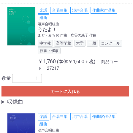
楽譜
合唱曲集
混声合唱
作曲家作品集
組曲
混声合唱組曲
うたよ！
まど・みちお 作曲 鹿谷美緒子 作曲
中学校
高等学校
大学
一般
コンクール
行事・催事
￥1,760
(本体￥1,600＋税)
商品コー
ド：
27217
数量
カートに入れる
収録曲
楽譜
合唱曲集
混声合唱
作曲家作品集
組曲
混声合唱組曲