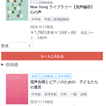
クラス合唱新曲集
New Song ライブラリー【混声編④】
心の声
中学校
学校ご採用副教材
2024.10.17発売
￥1,760
(本体￥1,600＋税)
商品コー
ド：
24059
数量
カートに入れる
収録曲
楽譜
合唱曲集
混声合唱
混声合唱とピアノのための 子どもたち
の遺言
中学校
高等学校
大学
一般
合唱
2022.11.19発売