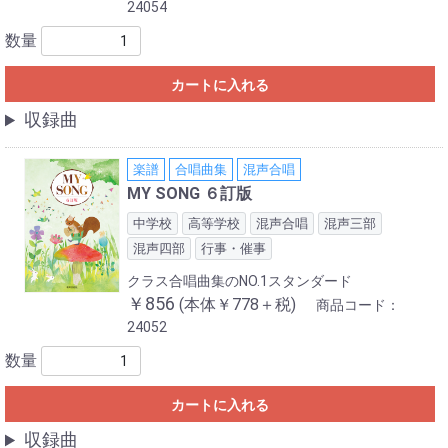
24054
数量
カートに入れる
収録曲
楽譜
合唱曲集
混声合唱
MY SONG ６訂版
中学校
高等学校
混声合唱
混声三部
混声四部
行事・催事
クラス合唱曲集のNO.1スタンダード
￥856
(本体￥778＋税)
商品コード：
24052
数量
カートに入れる
収録曲