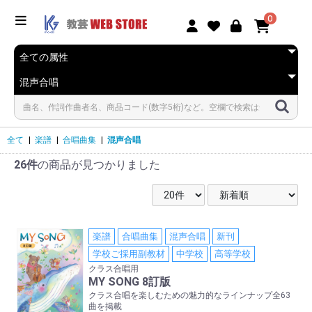
0
全て
|
楽譜
|
合唱曲集
|
混声合唱
26件
の商品が見つかりました
楽譜
合唱曲集
混声合唱
新刊
学校ご採用副教材
中学校
高等学校
クラス合唱用
MY SONG 8訂版
クラス合唱を楽しむための魅力的なラインナップ全63
曲を掲載