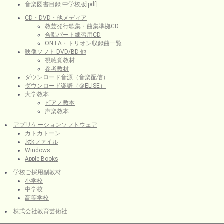
音楽図書目録 中学校版[pdf]
CD・DVD・他メディア
教芸発行歌集・曲集準拠CD
合唱パート練習用CD
ONTA・トリオン収録曲一覧
映像ソフト DVD/BD 他
視聴覚教材
参考教材
ダウンロード音源（音楽配信）
ダウンロード楽譜（＠ELISE）
大学教本
ピアノ教本
声楽教本
アプリケーションソフトウェア
カトカトーン
.ktkファイル
Windows
Apple Books
学校ご採用副教材
小学校
中学校
高等学校
株式会社教育芸術社