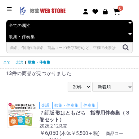
0
全て
|
楽譜
|
歌集・伴奏集
13件
の商品が見つかりました
楽譜
歌集・伴奏集
伴奏集
７訂版 歌はともだち 指導用伴奏集（３
巻セット）
2026.2.12発売
￥6,050
(本体￥5,500＋税)
商品コー