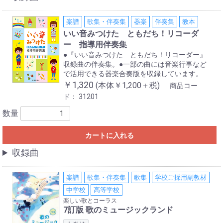
楽譜
歌集・伴奏集
器楽
伴奏集
教本
いい音みつけた ともだち！リコーダ
ー 指導用伴奏集
●『いい音みつけた ともだち！リコーダー』
収録曲の伴奏集。●一部の曲には音楽行事など
で活用できる器楽合奏版を収録しています。
￥1,320
(本体￥1,200＋税)
商品コー
ド：
31201
数量
カートに入れる
収録曲
楽譜
歌集・伴奏集
歌集
学校ご採用副教材
中学校
高等学校
楽しい歌とコーラス
7訂版 歌のミュージックランド