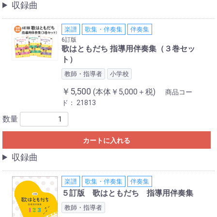
収録曲
楽譜
歌集・伴奏集
伴奏集
6訂版
歌はともだち 指導用伴奏集（３巻セッ
ト）
教師・指導者
小学校
￥5,500
(本体￥5,000＋税)
商品コー
ド：
21813
数量
カートに入れる
収録曲
楽譜
歌集・伴奏集
伴奏集
５訂版 歌はともだち 指導用伴奏集
教師・指導者