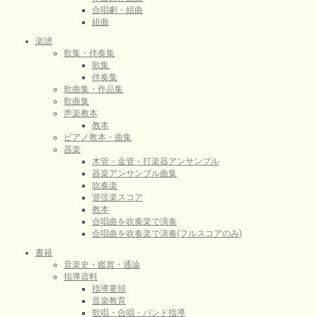
合唱劇・組曲
組曲
楽譜
歌集・伴奏集
歌集
伴奏集
歌曲集・作品集
歌曲集
声楽教本
教本
ピアノ教本・曲集
器楽
木管・金管・打楽器アンサンブル
器楽アンサンブル曲集
吹奏楽
管弦楽スコア
教本
合唱曲を吹奏楽で演奏
合唱曲を吹奏楽で演奏(フルスコアのみ)
書籍
音楽史・鑑賞・通論
指導資料
指導要領
音楽教育
歌唱・合唱・バンド指導