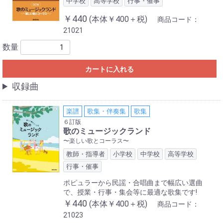
中学校
高等学校
行事・催事
￥440
(本体￥400＋税)
商品コード：
21021
数量
カートに入れる
収録曲
楽譜
歌集・伴奏集
歌集
６訂版
歌のミュージックランド
〜楽しい歌とコーラス〜
教師・指導者
小学校
中学校
高等学校
行事・催事
ポピュラーから民謡・合唱曲まで幅広い選曲
で、授業・行事・集会等に最適な歌集です!
￥440
(本体￥400＋税)
商品コード：
21023