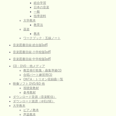
総合学習
日本の音楽
一般
指導資料
大学教本
教育法
器楽
教本
ワークブック・五線ノート
音楽図書目録 総合版[pdf]
音楽図書目録 小学校版[pdf]
音楽図書目録 中学校版[pdf]
CD・DVD・他メディア
教芸発行歌集・曲集準拠CD
合唱パート練習用CD
ONTA・トリオン収録曲一覧
映像ソフト DVD/BD 他
視聴覚教材
参考教材
ダウンロード音源（音楽配信）
ダウンロード楽譜（＠ELISE）
大学教本
ピアノ教本
声楽教本