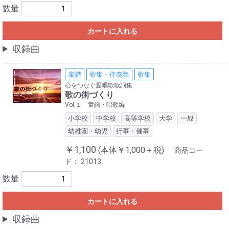
数量
カートに入れる
収録曲
楽譜
歌集・伴奏集
歌集
心をつなぐ愛唱歌歌詞集
歌の街づくり
Vol.１ 童謡・唱歌編
小学校
中学校
高等学校
大学
一般
幼稚園・幼児
行事・催事
￥1,100
(本体￥1,000＋税)
商品コー
ド：
21013
数量
カートに入れる
収録曲