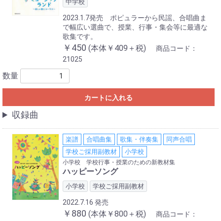
中学校
2023.1.7発売 ポピュラーから民謡、合唱曲ま
で幅広い選曲で、授業、行事・集会等に最適な
歌集です。
￥450
(本体￥409＋税)
商品コード：
21025
数量
カートに入れる
収録曲
楽譜
合唱曲集
歌集・伴奏集
同声合唱
学校ご採用副教材
小学校
小学校 学校行事・授業のための新教材集
ハッピーソング
小学校
学校ご採用副教材
2022.7.16 発売
￥880
(本体￥800＋税)
商品コード：