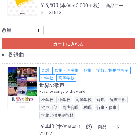
￥5,500
(本体￥5,000＋税)
商品コー
ド：
21812
数量
カートに入れる
収録曲
楽譜
歌集・伴奏集
歌集
学校ご採用副教材
中学校
高等学校
世界の歌声
Favorite songs of the world
小学校
中学校
高等学校
斉唱
混声三部
混声四部
同声合唱
独唱
行事・催事
学校ご採用副教材
￥440
(本体￥400＋税)
商品コード：
21017