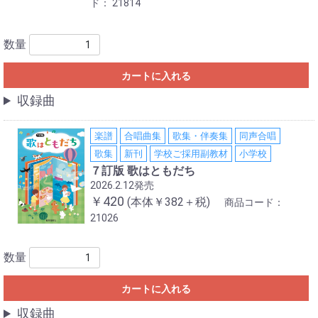
ド：
21814
数量
カートに入れる
収録曲
楽譜
合唱曲集
歌集・伴奏集
同声合唱
歌集
新刊
学校ご採用副教材
小学校
７訂版 歌はともだち
2026.2.12発売
￥420
(本体￥382＋税)
商品コード：
21026
数量
カートに入れる
収録曲