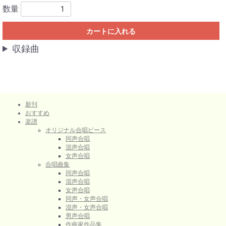
数量
カートに入れる
収録曲
新刊
おすすめ
楽譜
オリジナル合唱ピース
同声合唱
混声合唱
女声合唱
合唱曲集
同声合唱
混声合唱
女声合唱
同声・女声合唱
混声・女声合唱
男声合唱
作曲家作品集