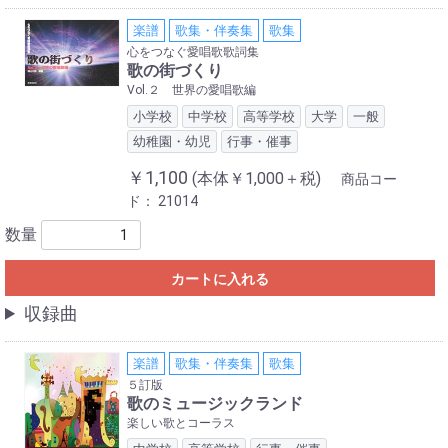
楽譜
歌集・伴奏集
歌集
心をつなぐ愛唱歌歌詞集
歌の街づくり
Vol.２ 世界の愛唱歌編
小学校
中学校
高等学校
大学
一般
幼稚園・幼児
行事・催事
￥1,100
(本体￥1,000＋税)
商品コー
ド：
21014
数量
カートに入れる
収録曲
楽譜
歌集・伴奏集
歌集
５訂版
歌のミュージックランド
楽しい歌とコーラス