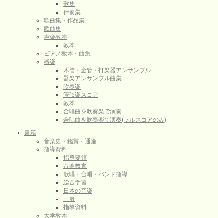
歌集
伴奏集
歌曲集・作品集
歌曲集
声楽教本
教本
ピアノ教本・曲集
器楽
木管・金管・打楽器アンサンブル
器楽アンサンブル曲集
吹奏楽
管弦楽スコア
教本
合唱曲を吹奏楽で演奏
合唱曲を吹奏楽で演奏(フルスコアのみ)
書籍
音楽史・鑑賞・通論
指導資料
指導要領
音楽教育
歌唱・合唱・バンド指導
総合学習
日本の音楽
一般
指導資料
大学教本