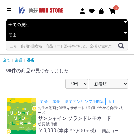
0
全て
|
楽譜
|
器楽
98件
の商品が見つかりました
楽譜
器楽
器楽アンサンブル曲集
新刊
お手本動画が練習をサポート！動画でわかる合奏シリ
ーズ
サンシャイン ソラシドレモネード
松長 誠 作曲
￥3,080
(本体￥2,800＋税)
商品コー