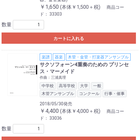
￥1,650
(本体￥1,500＋税)
商品コー
ド：
33303
数量
カートに入れる
楽譜
器楽
木管・金管・打楽器アンサンブル
サクソフォーン4重奏のための プリンセ
ス・マーメイド
作曲：三浦真理
中学校
高等学校
大学
一般
木管アンサンブル
コンクール
行事・催事
2018/05/30発売
￥4,400
(本体￥4,000＋税)
商品コー
ド：
33036
数量