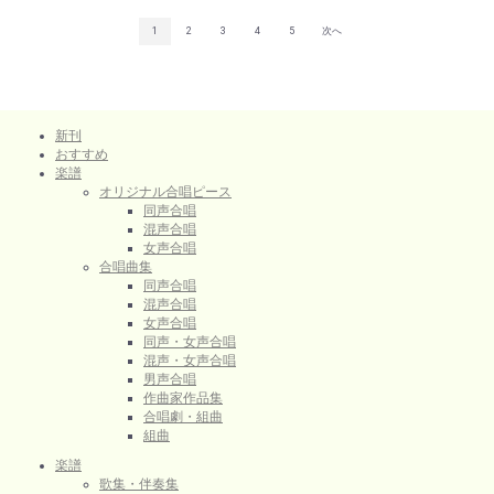
1
2
3
4
5
次へ
新刊
おすすめ
楽譜
オリジナル合唱ピース
同声合唱
混声合唱
女声合唱
合唱曲集
同声合唱
混声合唱
女声合唱
同声・女声合唱
混声・女声合唱
男声合唱
作曲家作品集
合唱劇・組曲
組曲
楽譜
歌集・伴奏集