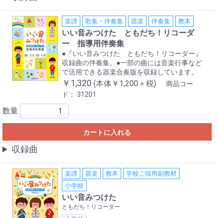
楽譜
歌集・伴奏集
器楽
伴奏集
教本
いい音みつけた ともだち！リコーダ
ー 指導用伴奏集
●『いい音みつけた ともだち！リコーダー』
収録曲の伴奏集。●一部の曲には音楽行事など
で活用できる器楽合奏版を収録しています。
￥1,320
(本体￥1,200＋税)
商品コー
ド：
31201
数量
カートに入れる
収録曲
楽譜
器楽
教本
学校ご採用副教材
小学校
いい音みつけた
ともだち！リコーダー