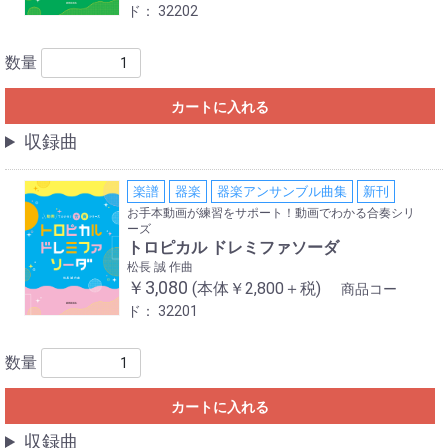
ド：
32202
数量
カートに入れる
収録曲
楽譜
器楽
器楽アンサンブル曲集
新刊
お手本動画が練習をサポート！動画でわかる合奏シリ
ーズ
トロピカル ドレミファソーダ
松長 誠 作曲
￥3,080
(本体￥2,800＋税)
商品コー
ド：
32201
数量
カートに入れる
収録曲