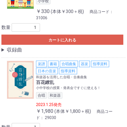
小学校
￥330
(本体￥300＋税)
商品コード：
31006
数量
カートに入れる
収録曲
楽譜
書籍
合唱曲集
器楽
指導資料
日本の音楽
指導資料
和楽器を活用した合唱・合奏曲集
百花繚乱
小中学校の授業・発表会ですぐに使える！
合唱
和楽器
2023.1.25発売
￥1,980
(本体￥1,800＋税)
商品コー
ド：
29030