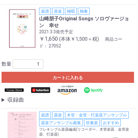
楽譜
器楽
独唱
独奏
山崎朋子Original Songs ソロヴァージョ
ン 幸せ
2021.3.3発売予定
￥1,650
(本体￥1,500＋税)
商品コー
ド：
27052
数量
カートに入れる
収録曲
楽譜
器楽
木管・金管・打楽器アンサンブル
器楽アンサンブル曲集
吹奏楽
おすすめ
フレキシブル楽器編成(リコーダー、木管楽器、金管楽
器、打楽器)