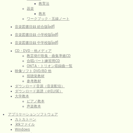
教育法
器楽
教本
ワークブック・五線ノート
音楽図書目録 総合版[pdf]
音楽図書目録 小学校版[pdf]
音楽図書目録 中学校版[pdf]
CD・DVD・他メディア
教芸発行歌集・曲集準拠CD
合唱パート練習用CD
ONTA・トリオン収録曲一覧
映像ソフト DVD/BD 他
視聴覚教材
参考教材
ダウンロード音源（音楽配信）
ダウンロード楽譜（＠ELISE）
大学教本
ピアノ教本
声楽教本
アプリケーションソフトウェア
カトカトーン
.ktkファイル
Windows