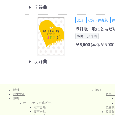
収録曲
楽譜
歌集・伴奏集
５訂版 歌はともだ
教師・指導者
￥5,500
(本体￥5,00
収録曲
新刊
楽譜
おすすめ
歌集・
楽譜
オリジナル合唱ピース
同声合唱
歌曲集
混声合唱
歌曲集