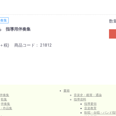
伴奏集
数
ち 指導用伴奏集
0＋税)
商品コード：
21812
書籍
伴奏集
音楽史・鑑賞・通論
歌集
指導資料
伴奏集
指導要領
・作品集
音楽教育
歌唱・合唱・バンド指