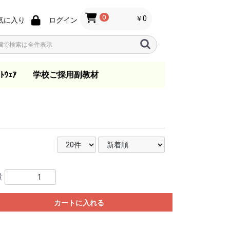
0
￥0
気に入り
ログイン
ﾄｳｪｱ
学校ご採用副教材
ノ
ン
s
指導要領
音楽教育
歌唱・合唱・バンド指
総合学習
日本の音楽
一般
指導資料
教育法
教本
小学校
中学校
高等学校
.ktkファイル
導
量
カートに入れる