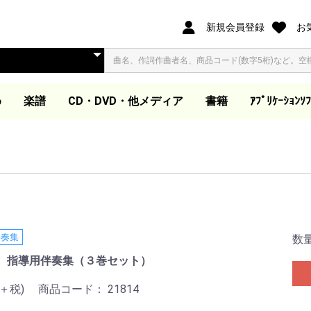
新規会員登録
お
め
楽譜
CD・DVD・他メディア
書籍
ｱﾌﾟﾘｹｰｼｮﾝｿﾌ
オリジナル合唱ピース
合唱ピース
合唱曲集
歌集・伴奏集
歌曲集・作品集
歌曲集
声楽教本
独唱
ピアノ教本・曲集
器楽
ダウンロード楽譜
大学教本
教芸発行歌集・曲集準
映像ソフト DVD/BD
ダウンロード商品(外
同声合唱
混声合唱
女声合唱
同声合唱
混声合唱
女声合唱
ア カペラ
同声合唱
混声合唱
女声合唱
同声・女声合唱
混声・女声合唱
男声合唱
作曲家作品集
合唱劇・組曲
組曲
歌集
伴奏集
教本
木管・金管・打楽器ア
器楽アンサンブル曲集
吹奏楽
管弦楽スコア
教本
合唱曲を吹奏楽で演奏
合唱曲を吹奏楽で演奏
独奏
ピアノ教本
声楽教本
音楽史・鑑賞・通論
指導資料
大学教本
器楽
ワークブック・五線
電子書籍
合唱パート練習用CD
視聴覚教材
参考教材
カトカトー
Windows
Apple Book
（@ELISE）
拠CD
他
部サイト)
ンサンブル
(フルスコアのみ)
ート
伴奏集
数
ち 指導用伴奏集（３巻セット）
0＋税)
商品コード：
21814