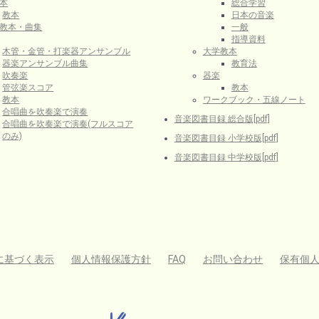
本
総合学習
教本
日本の音楽
教本・曲集
一般
指導資料
木管・金管・打楽器アンサンブル
大学教本
器楽アンサンブル曲集
教育法
吹奏楽
器楽
管弦楽スコア
教本
教本
ワークブック・五線ノート
合唱曲を吹奏楽で演奏
音楽図書目録 総合版[pdf]
合唱曲を吹奏楽で演奏(フルスコア
のみ)
音楽図書目録 小学校版[pdf]
音楽図書目録 中学校版[pdf]
に基づく表示
個人情報保護方針
FAQ
お問い合わせ
保有個