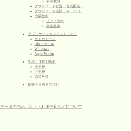
参考教材
ダウンロード音源（音楽配信）
ダウンロード楽譜（＠ELISE）
大学教本
ピアノ教本
声楽教本
アプリケーションソフトウェア
カトカトーン
.ktkファイル
Windows
Apple Books
学校ご採用副教材
小学校
中学校
高等学校
株式会社教育芸術社
人データの開示・訂正・利用停止などについて