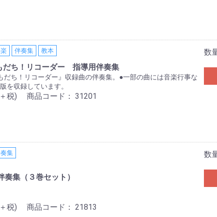
器楽
伴奏集
教本
数
もだち！リコーダー 指導用伴奏集
もだち！リコーダー』収録曲の伴奏集。●一部の曲には音楽行事な
版を収録しています。
0＋税)
商品コード：
31201
伴奏集
数
伴奏集（３巻セット）
0＋税)
商品コード：
21813