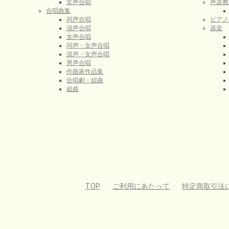
女声合唱
声楽教
合唱曲集
同声合唱
ピアノ
混声合唱
器楽
女声合唱
同声・女声合唱
混声・女声合唱
男声合唱
作曲家作品集
合唱劇・組曲
組曲
TOP
ご利用にあたって
特定商取引法