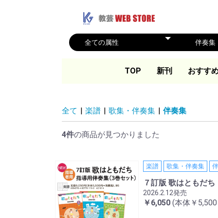
TOP
新刊
おすす
全て
|
楽譜
|
歌集・伴奏集
|
伴奏集
4件
の商品が見つかりました
楽譜
歌集・伴奏集
７訂版 歌はともだ
2026.2.12発売
￥6,050
(本体￥5,50