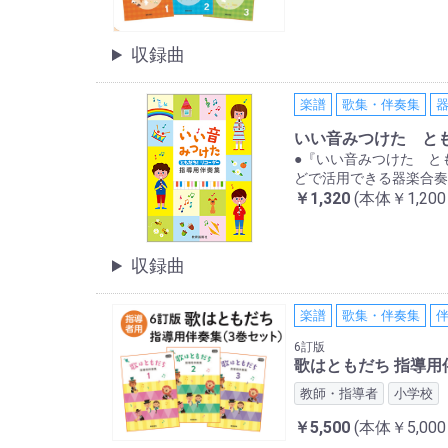
収録曲
楽譜
歌集・伴奏集
いい音みつけた と
●『いい音みつけた と
どで活用できる器楽合奏
￥1,320
(本体￥1,20
収録曲
楽譜
歌集・伴奏集
6訂版
歌はともだち 指導用
教師・指導者
小学校
￥5,500
(本体￥5,00