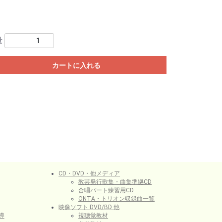
量
カートに入れる
CD・DVD・他メディア
教芸発行歌集・曲集準拠CD
合唱パート練習用CD
ONTA・トリオン収録曲一覧
映像ソフト DVD/BD 他
導
視聴覚教材