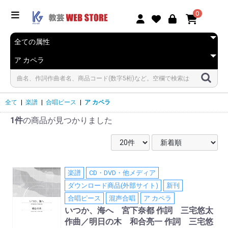
0
全て
|
楽譜
|
合唱ピース
|
ア カペラ
1件
の商品が見つかりました
楽譜
CD・DVD・他メディア
ダウンロード商品(外部サイト)
新刊
合唱ピース
混声合唱
ア カペラ
いつか、海へ 宮下奈都 作詞 三宅悠太
作曲／明日の木 和合亮一 作詞 三宅悠