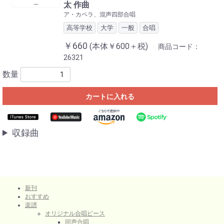
太 作曲
ア・カペラ、混声四部合唱
高等学校
大学
一般
合唱
￥660
(本体￥600＋税)
商品コード：
26321
数量
カートに入れる
収録曲
新刊
おすすめ
楽譜
オリジナル合唱ピース
同声合唱