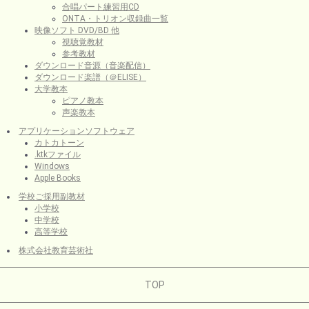
合唱パート練習用CD
ONTA・トリオン収録曲一覧
映像ソフト DVD/BD 他
視聴覚教材
参考教材
ダウンロード音源（音楽配信）
ダウンロード楽譜（＠ELISE）
大学教本
ピアノ教本
声楽教本
アプリケーションソフトウェア
カトカトーン
.ktkファイル
Windows
Apple Books
学校ご採用副教材
小学校
中学校
高等学校
株式会社教育芸術社
TOP