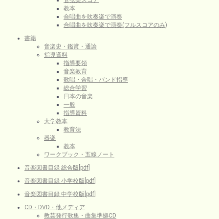
教本
合唱曲を吹奏楽で演奏
合唱曲を吹奏楽で演奏(フルスコアのみ)
書籍
音楽史・鑑賞・通論
指導資料
指導要領
音楽教育
歌唱・合唱・バンド指導
総合学習
日本の音楽
一般
指導資料
大学教本
教育法
器楽
教本
ワークブック・五線ノート
音楽図書目録 総合版[pdf]
音楽図書目録 小学校版[pdf]
音楽図書目録 中学校版[pdf]
CD・DVD・他メディア
教芸発行歌集・曲集準拠CD