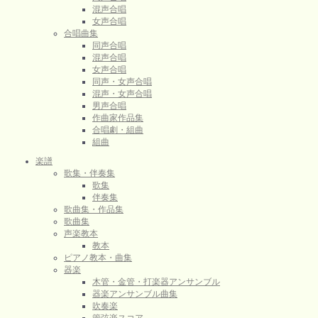
混声合唱
女声合唱
合唱曲集
同声合唱
混声合唱
女声合唱
同声・女声合唱
混声・女声合唱
男声合唱
作曲家作品集
合唱劇・組曲
組曲
楽譜
歌集・伴奏集
歌集
伴奏集
歌曲集・作品集
歌曲集
声楽教本
教本
ピアノ教本・曲集
器楽
木管・金管・打楽器アンサンブル
器楽アンサンブル曲集
吹奏楽
管弦楽スコア