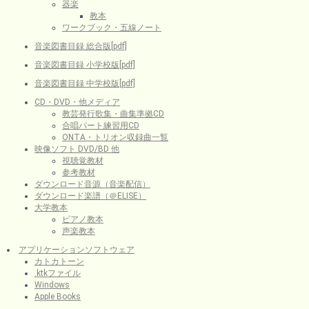
器楽
教本
ワークブック・五線ノート
音楽図書目録 総合版[pdf]
音楽図書目録 小学校版[pdf]
音楽図書目録 中学校版[pdf]
CD・DVD・他メディア
教芸発行歌集・曲集準拠CD
合唱パート練習用CD
ONTA・トリオン収録曲一覧
映像ソフト DVD/BD 他
視聴覚教材
参考教材
ダウンロード音源（音楽配信）
ダウンロード楽譜（＠ELISE）
大学教本
ピアノ教本
声楽教本
アプリケーションソフトウェア
カトカトーン
.ktkファイル
Windows
Apple Books