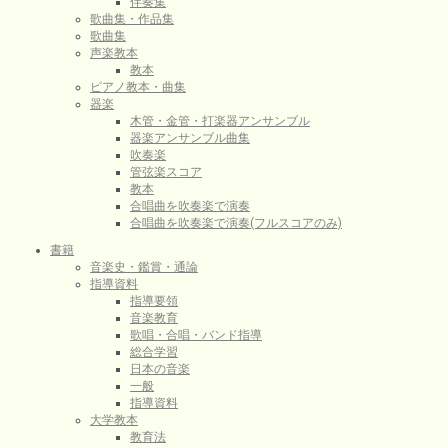
伴奏集
歌曲集・作品集
歌曲集
声楽教本
教本
ピアノ教本・曲集
器楽
木管・金管・打楽器アンサンブル
器楽アンサンブル曲集
吹奏楽
管弦楽スコア
教本
合唱曲を吹奏楽で演奏
合唱曲を吹奏楽で演奏(フルスコアのみ)
書籍
音楽史・鑑賞・通論
指導資料
指導要領
音楽教育
歌唱・合唱・バンド指導
総合学習
日本の音楽
一般
指導資料
大学教本
教育法