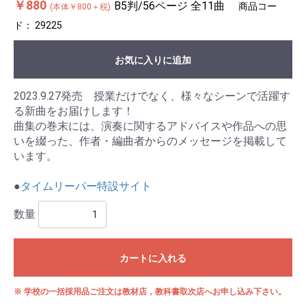
￥880
B5判/56ページ 全11曲
商品コー
(本体￥800＋税)
ド：
29225
お気に入りに追加
2023.9.27発売 授業だけでなく、様々なシーンで活躍す
る新曲をお届けします！
曲集の巻末には、演奏に関するアドバイスや作品への思
いを綴った、作者・編曲者からのメッセージを掲載して
います。
●
タイムリーパー特設サイト
数量
カートに入れる
※ 学校の一括採用品ご注文は教材店，教科書取次店へお申し込み下さい。