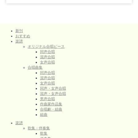
新刊
おすすめ
楽譜
オリジナル合唱ピース
同声合唱
混声合唱
女声合唱
合唱曲集
同声合唱
混声合唱
女声合唱
同声・女声合唱
混声・女声合唱
男声合唱
作曲家作品集
合唱劇・組曲
組曲
楽譜
歌集・伴奏集
歌集