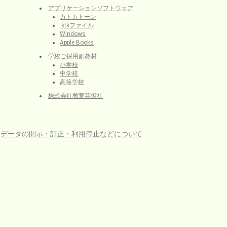
アプリケーションソフトウェア
カトカトーン
.ktkファイル
Windows
Apple Books
学校ご採用副教材
小学校
中学校
高等学校
株式会社教育芸術社
人データの開示・訂正・利用停止などについて