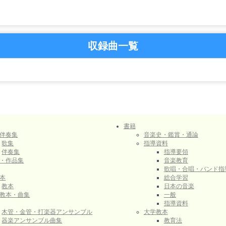
収録曲一覧
書籍
伴奏集
音楽史・鑑賞・通論
歌集
指導資料
伴奏集
指導要領
・作品集
音楽教育
歌唱・合唱・バンド指
本
総合学習
教本
日本の音楽
教本・曲集
一般
指導資料
木管・金管・打楽器アンサンブル
大学教本
器楽アンサンブル曲集
教育法