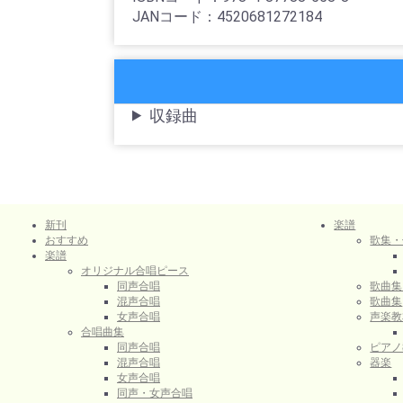
JANコード：4520681272184
収録曲
新刊
楽譜
おすすめ
歌集・
楽譜
オリジナル合唱ピース
同声合唱
歌曲集
混声合唱
歌曲集
女声合唱
声楽教
合唱曲集
同声合唱
ピアノ
混声合唱
器楽
女声合唱
同声・女声合唱