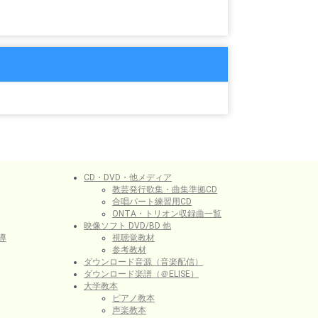
CD・DVD・他メディア
教芸発行歌集・曲集準拠CD
合唱パート練習用CD
ONTA・トリオン収録曲一覧
映像ソフト DVD/BD 他
導
視聴覚教材
参考教材
ダウンロード音源（音楽配信）
ダウンロード楽譜（＠ELISE）
大学教本
ピアノ教本
声楽教本