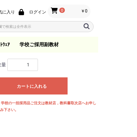
0
￥0
気に入り
ログイン
ﾄｳｪｱ
学校ご採用副教材
ノ
ン
s
指導要領
音楽教育
歌唱・合唱・バンド指
総合学習
日本の音楽
一般
指導資料
教育法
教本
小学校
中学校
高等学校
.ktkファイル
数量
導
カートに入れる
 学校の一括採用品ご注文は教材店，教科書取次店へお申し
み下さい。