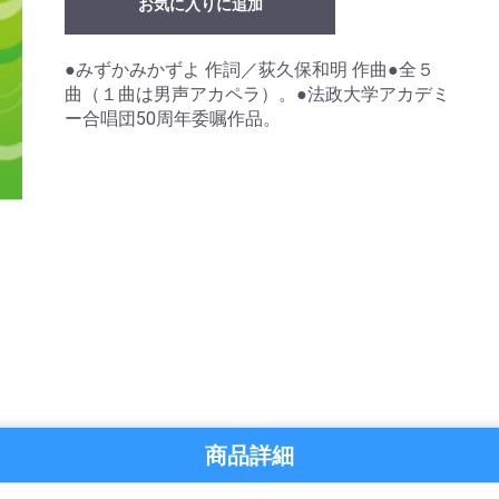
お気に入りに追加
●みずかみかずよ 作詞／荻久保和明 作曲●全５
曲（１曲は男声アカペラ）。●法政大学アカデミ
ー合唱団50周年委嘱作品。
商品詳細