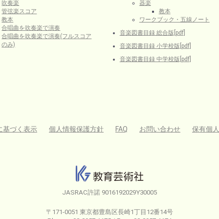
吹奏楽
器楽
管弦楽スコア
教本
教本
ワークブック・五線ノート
合唱曲を吹奏楽で演奏
音楽図書目録 総合版[pdf]
合唱曲を吹奏楽で演奏(フルスコア
のみ)
音楽図書目録 小学校版[pdf]
音楽図書目録 中学校版[pdf]
に基づく表示
個人情報保護方針
FAQ
お問い合わせ
保有個
JASRAC許諾 9016192029Y30005
〒171-0051 東京都豊島区長崎1丁目12番14号