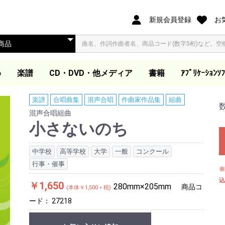
新規会員登録
お
め
楽譜
CD・DVD・他メディア
書籍
ｱﾌﾟﾘｹｰｼｮﾝｿﾌ
オリジナル合唱ピース
合唱ピース
合唱曲集
歌集・伴奏集
歌曲集・作品集
歌曲集
声楽教本
独唱
ピアノ教本・曲集
器楽
ダウンロード楽譜
大学教本
教芸発行歌集・曲集準
映像ソフト DVD/BD
ダウンロード商品(外
同声合唱
混声合唱
女声合唱
同声合唱
混声合唱
女声合唱
ア カペラ
同声合唱
混声合唱
女声合唱
同声・女声合唱
混声・女声合唱
男声合唱
作曲家作品集
合唱劇・組曲
組曲
歌集
伴奏集
教本
木管・金管・打楽器ア
器楽アンサンブル曲集
吹奏楽
管弦楽スコア
教本
合唱曲を吹奏楽で演奏
合唱曲を吹奏楽で演奏
独奏
ピアノ教本
声楽教本
音楽史・鑑賞・通論
指導資料
大学教本
器楽
ワークブック・五線
電子書籍
合唱パート練習用CD
視聴覚教材
参考教材
カトカトー
Windows
Apple Book
楽譜
合唱曲集
混声合唱
作曲家作品集
組曲
（@ELISE）
拠CD
他
部サイト)
ンサンブル
(フルスコアのみ)
ート
混声合唱組曲
小さないのち
中学校
高等学校
大学
一般
コンクール
行事・催事
※
込
￥1,650
280mm×205mm
商品コ
(本体￥1,500＋税)
ード：
27218