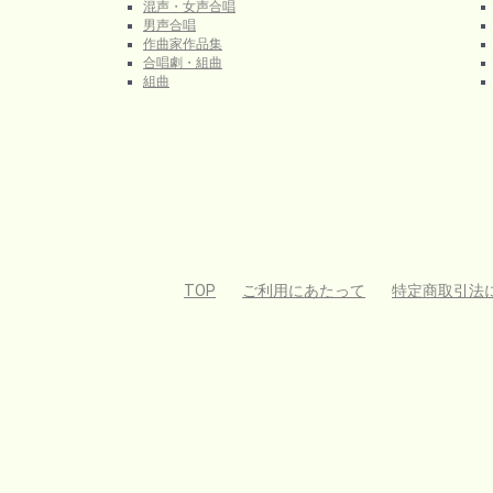
混声・女声合唱
男声合唱
作曲家作品集
合唱劇・組曲
組曲
TOP
ご利用にあたって
特定商取引法