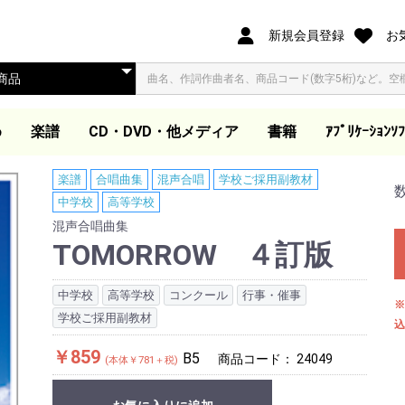
新規会員登録
お
め
楽譜
CD・DVD・他メディア
書籍
ｱﾌﾟﾘｹｰｼｮﾝｿﾌ
オリジナル合唱ピース
合唱ピース
合唱曲集
歌集・伴奏集
歌曲集・作品集
歌曲集
声楽教本
独唱
ピアノ教本・曲集
器楽
ダウンロード楽譜
大学教本
教芸発行歌集・曲集準
映像ソフト DVD/BD
ダウンロード商品(外
同声合唱
混声合唱
女声合唱
同声合唱
混声合唱
女声合唱
ア カペラ
同声合唱
混声合唱
女声合唱
同声・女声合唱
混声・女声合唱
男声合唱
作曲家作品集
合唱劇・組曲
組曲
歌集
伴奏集
教本
木管・金管・打楽器ア
器楽アンサンブル曲集
吹奏楽
管弦楽スコア
教本
合唱曲を吹奏楽で演奏
合唱曲を吹奏楽で演奏
独奏
ピアノ教本
声楽教本
音楽史・鑑賞・通論
指導資料
大学教本
器楽
ワークブック・五線
電子書籍
合唱パート練習用CD
視聴覚教材
参考教材
カトカトー
Windows
Apple Book
楽譜
合唱曲集
混声合唱
学校ご採用副教材
（@ELISE）
拠CD
他
部サイト)
ンサンブル
(フルスコアのみ)
ート
中学校
高等学校
混声合唱曲集
TOMORROW ４訂版
中学校
高等学校
コンクール
行事・催事
※
学校ご採用副教材
込
￥859
B5
商品コード：
24049
(本体￥781＋税)