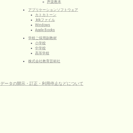
声楽教本
アプリケーションソフトウェア
カトカトーン
.ktkファイル
Windows
Apple Books
学校ご採用副教材
小学校
中学校
高等学校
株式会社教育芸術社
人データの開示・訂正・利用停止などについて