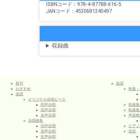
ISBNコード：978-4-87788-616-5
JANコード：4520681240497
収録曲
新刊
楽譜
おすすめ
歌集・
楽譜
オリジナル合唱ピース
同声合唱
歌曲集
混声合唱
歌曲集
女声合唱
声楽教
合唱曲集
同声合唱
ピアノ
混声合唱
器楽
女声合唱