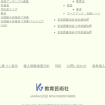
器楽アンサンブル曲集
教育法
吹奏楽
器楽
管弦楽スコア
教本
教本
ワークブック・五線ノート
合唱曲を吹奏楽で演奏
音楽図書目録 総合版[pdf]
合唱曲を吹奏楽で演奏(フルスコア
のみ)
音楽図書目録 小学校版[pdf]
音楽図書目録 中学校版[pdf]
に基づく表示
個人情報保護方針
FAQ
お問い合わせ
保有個
JASRAC許諾 9016192029Y30005