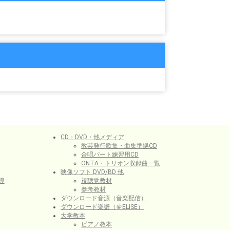
CD・DVD・他メディア
教芸発行歌集・曲集準拠CD
合唱パート練習用CD
ONTA・トリオン収録曲一覧
映像ソフト DVD/BD 他
導
視聴覚教材
参考教材
ダウンロード音源（音楽配信）
ダウンロード楽譜（＠ELISE）
大学教本
ピアノ教本