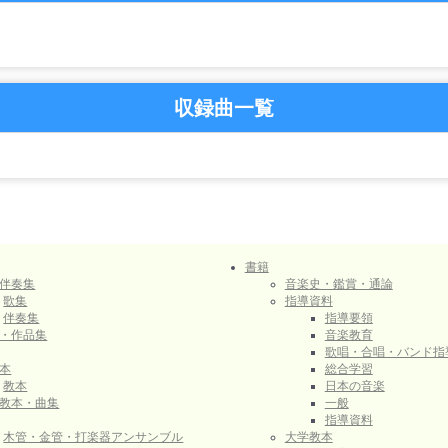
収録曲一覧
書籍
伴奏集
音楽史・鑑賞・通論
歌集
指導資料
伴奏集
指導要領
・作品集
音楽教育
歌唱・合唱・バンド指
本
総合学習
教本
日本の音楽
教本・曲集
一般
指導資料
木管・金管・打楽器アンサンブル
大学教本