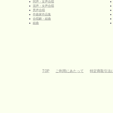
同声・女声合唱
混声・女声合唱
男声合唱
作曲家作品集
合唱劇・組曲
組曲
TOP
ご利用にあたって
特定商取引法