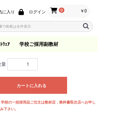
0
￥0
気に入り
ログイン
ﾄｳｪｱ
学校ご採用副教材
ノ
ン
s
指導要領
音楽教育
歌唱・合唱・バンド指
総合学習
日本の音楽
一般
指導資料
教育法
教本
小学校
中学校
高等学校
.ktkファイル
数量
導
カートに入れる
 学校の一括採用品ご注文は教材店，教科書取次店へお申し
み下さい。