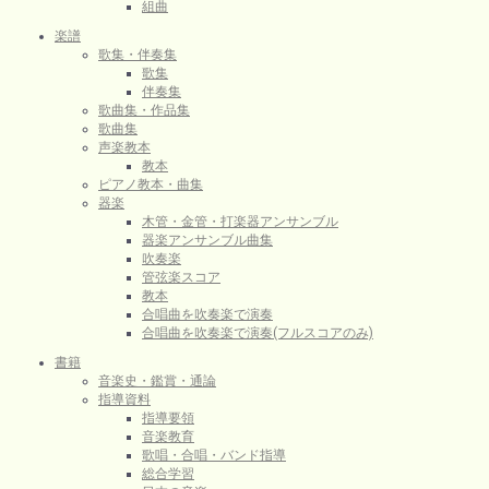
組曲
楽譜
歌集・伴奏集
歌集
伴奏集
歌曲集・作品集
歌曲集
声楽教本
教本
ピアノ教本・曲集
器楽
木管・金管・打楽器アンサンブル
器楽アンサンブル曲集
吹奏楽
管弦楽スコア
教本
合唱曲を吹奏楽で演奏
合唱曲を吹奏楽で演奏(フルスコアのみ)
書籍
音楽史・鑑賞・通論
指導資料
指導要領
音楽教育
歌唱・合唱・バンド指導
総合学習