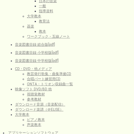
日本の音楽
一般
指導資料
大学教本
教育法
器楽
教本
ワークブック・五線ノート
音楽図書目録 総合版[pdf]
音楽図書目録 小学校版[pdf]
音楽図書目録 中学校版[pdf]
CD・DVD・他メディア
教芸発行歌集・曲集準拠CD
合唱パート練習用CD
ONTA・トリオン収録曲一覧
映像ソフト DVD/BD 他
視聴覚教材
参考教材
ダウンロード音源（音楽配信）
ダウンロード楽譜（＠ELISE）
大学教本
ピアノ教本
声楽教本
アプリケーションソフトウェア