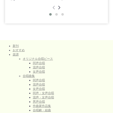
新刊
おすすめ
楽譜
オリジナル合唱ピース
同声合唱
混声合唱
女声合唱
合唱曲集
同声合唱
混声合唱
女声合唱
同声・女声合唱
混声・女声合唱
男声合唱
作曲家作品集
合唱劇・組曲