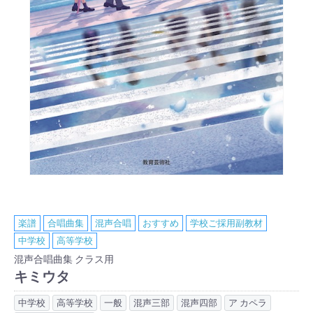
楽譜
合唱曲集
混声合唱
おすすめ
学校ご採用副教材
中学校
高等学校
混声合唱曲集 クラス用
キミウタ
中学校
高等学校
一般
混声三部
混声四部
ア カペラ