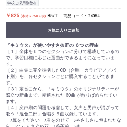
学校ご採用副教材
￥825
B5/T
商品コード：
24054
(本体￥750＋税)
お気に入りに追加
『キミウタ』が使いやすさ抜群の ６つ の理由
［１］全体を５つのセクションに分けて構成しているの
で、学習目標に応じた選曲ができるようになっていま
す。
曲集に完全準拠したCD（合唱・カラピアノ／パー
［２］
ト別）を、各セクションごとに購入することができま
す。
［３］
定番曲から、『キミウタ』のオリジナリティーが
際立つ新曲まで、精選された 60曲 が散りばめられてい
ます。
変声期の問題を考慮して、女声と男声が混ざって
［４］
歌う「混合二部」合唱を６曲収録しています。
♪翼をください ♪君をのせて ♪やさしさに包まれたな
ら ♪てぃんさぐぬ花 ♪谷茶前 ♪糸