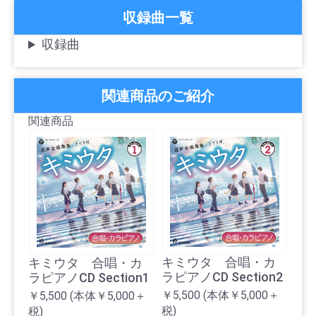
収録曲一覧
収録曲
関連商品のご紹介
関連商品
キ
CD 
キミウタ 合唱・カ
キミウタ 合唱・カ
ラピアノCD Section2
ラピアノCD Section1
￥8,
税)
￥5,500
(本体￥5,000＋
￥5,500
(本体￥5,000＋
税)
税)