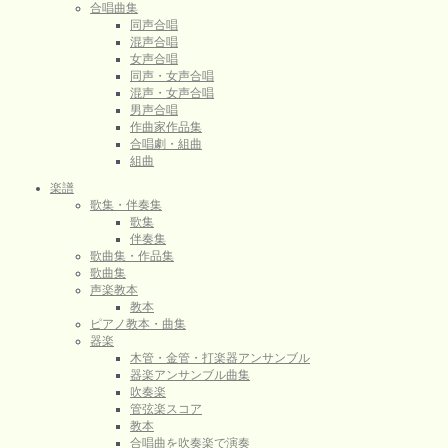
合唱曲集
同声合唱
混声合唱
女声合唱
同声・女声合唱
混声・女声合唱
男声合唱
作曲家作品集
合唱劇・組曲
組曲
楽譜
歌集・伴奏集
歌集
伴奏集
歌曲集・作品集
歌曲集
声楽教本
教本
ピアノ教本・曲集
器楽
木管・金管・打楽器アンサンブル
器楽アンサンブル曲集
吹奏楽
管弦楽スコア
教本
合唱曲を吹奏楽で演奏