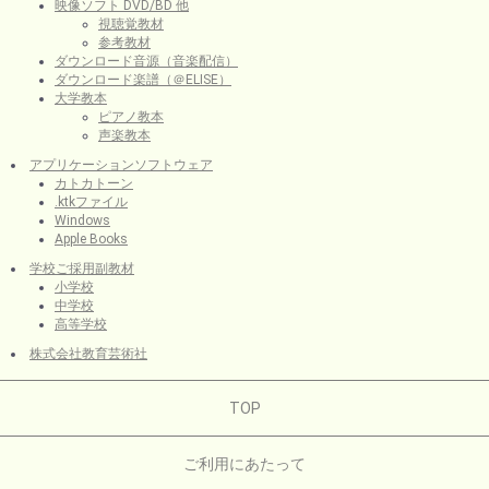
映像ソフト DVD/BD 他
視聴覚教材
参考教材
ダウンロード音源（音楽配信）
ダウンロード楽譜（＠ELISE）
大学教本
ピアノ教本
声楽教本
アプリケーションソフトウェア
カトカトーン
.ktkファイル
Windows
Apple Books
学校ご採用副教材
小学校
中学校
高等学校
株式会社教育芸術社
TOP
ご利用にあたって