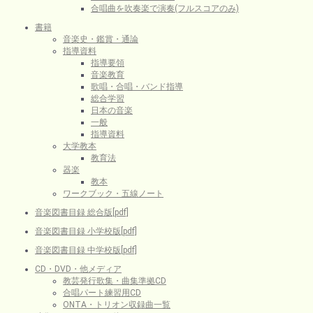
合唱曲を吹奏楽で演奏(フルスコアのみ)
書籍
音楽史・鑑賞・通論
指導資料
指導要領
音楽教育
歌唱・合唱・バンド指導
総合学習
日本の音楽
一般
指導資料
大学教本
教育法
器楽
教本
ワークブック・五線ノート
音楽図書目録 総合版[pdf]
音楽図書目録 小学校版[pdf]
音楽図書目録 中学校版[pdf]
CD・DVD・他メディア
教芸発行歌集・曲集準拠CD
合唱パート練習用CD
ONTA・トリオン収録曲一覧