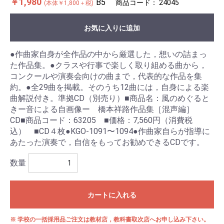
￥1,980
B5
商品コード：
24045
(本体￥1,800＋税)
お気に入りに追加
●作曲家自身が全作品の中から厳選した，想いの詰まっ
た作品集。●クラスや行事で楽しく取り組める曲から，
コンクールや演奏会向けの曲まで，代表的な作品を集
約。●全29曲を掲載。そのうち12曲には，自身による楽
曲解説付き。準拠CD（別売り）■商品名：風のめぐると
きー音による自画像ー 橋本祥路作品集［混声編］
CD■商品コード：63205 ■価格：7,560円（消費税
込） ■CD４枚●KGO-1091〜1094●作曲家自らが指導に
あたった演奏で，自信をもってお勧めできるCDです。
数量
カートに入れる
※ 学校の一括採用品ご注文は教材店，教科書取次店へお申し込み下さい。