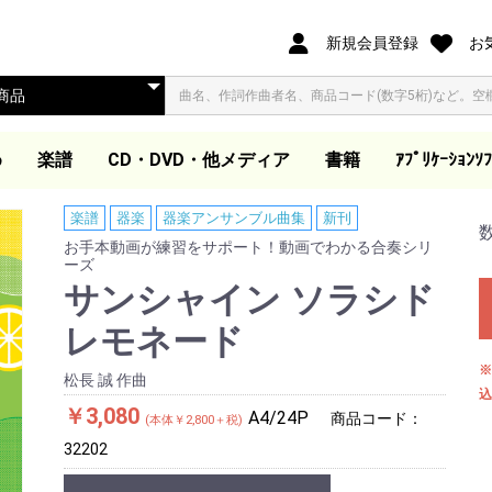
新規会員登録
お
め
楽譜
CD・DVD・他メディア
書籍
ｱﾌﾟﾘｹｰｼｮﾝｿﾌ
オリジナル合唱ピース
合唱ピース
合唱曲集
歌集・伴奏集
歌曲集・作品集
歌曲集
声楽教本
独唱
ピアノ教本・曲集
器楽
ダウンロード楽譜
大学教本
教芸発行歌集・曲集準
映像ソフト DVD/BD
ダウンロード商品(外
同声合唱
混声合唱
女声合唱
同声合唱
混声合唱
女声合唱
ア カペラ
同声合唱
混声合唱
女声合唱
同声・女声合唱
混声・女声合唱
男声合唱
作曲家作品集
合唱劇・組曲
組曲
歌集
伴奏集
教本
木管・金管・打楽器ア
器楽アンサンブル曲集
吹奏楽
管弦楽スコア
教本
合唱曲を吹奏楽で演奏
合唱曲を吹奏楽で演奏
独奏
ピアノ教本
声楽教本
音楽史・鑑賞・通論
指導資料
大学教本
器楽
ワークブック・五線
電子書籍
合唱パート練習用CD
視聴覚教材
参考教材
カトカトー
Windows
Apple Book
楽譜
器楽
器楽アンサンブル曲集
新刊
（@ELISE）
拠CD
他
部サイト)
ンサンブル
(フルスコアのみ)
ート
お手本動画が練習をサポート！動画でわかる合奏シリ
ーズ
サンシャイン ソラシド
レモネード
※
松長 誠 作曲
込
￥3,080
A4/24P
商品コード：
(本体￥2,800＋税)
32202