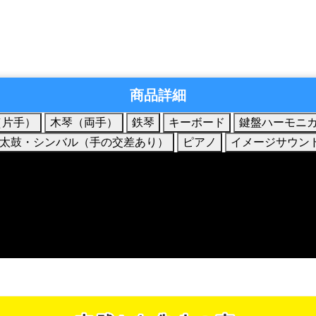
商品詳細
（片手）
木琴（両手）
鉄琴
キーボード
鍵盤ハーモニ
太鼓・シンバル（手の交差あり）
ピアノ
イメージサウン