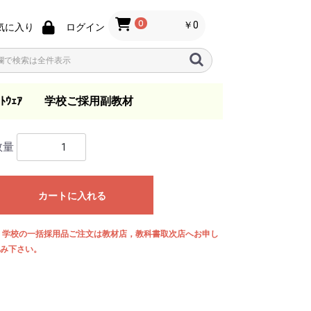
0
￥0
気に入り
ログイン
ﾄｳｪｱ
学校ご採用副教材
ノ
ン
s
指導要領
音楽教育
歌唱・合唱・バンド指
総合学習
日本の音楽
一般
指導資料
教育法
教本
小学校
中学校
高等学校
.ktkファイル
数量
導
カートに入れる
 学校の一括採用品ご注文は教材店，教科書取次店へお申し
み下さい。