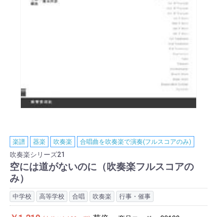
楽譜
器楽
吹奏楽
合唱曲を吹奏楽で演奏(フルスコアのみ)
吹奏楽シリーズ21
空には道がないのに（吹奏楽フルスコアの
み）
中学校
高等学校
合唱
吹奏楽
行事・催事