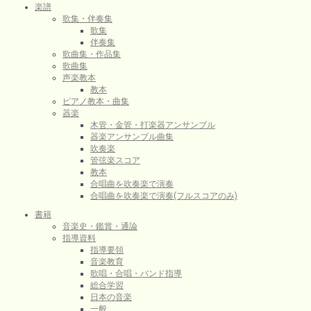
楽譜
歌集・伴奏集
歌集
伴奏集
歌曲集・作品集
歌曲集
声楽教本
教本
ピアノ教本・曲集
器楽
木管・金管・打楽器アンサンブル
器楽アンサンブル曲集
吹奏楽
管弦楽スコア
教本
合唱曲を吹奏楽で演奏
合唱曲を吹奏楽で演奏(フルスコアのみ)
書籍
音楽史・鑑賞・通論
指導資料
指導要領
音楽教育
歌唱・合唱・バンド指導
総合学習
日本の音楽
一般