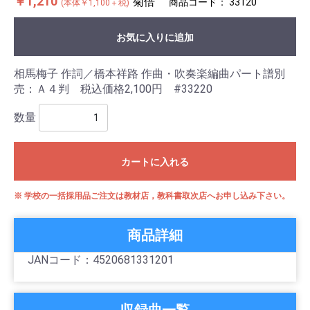
￥1,210
菊倍
商品コード：
33120
(本体￥1,100＋税)
お気に入りに追加
相馬梅子 作詞／橋本祥路 作曲・吹奏楽編曲パート譜別
売：Ａ４判 税込価格2,100円 #33220
数量
カートに入れる
※ 学校の一括採用品ご注文は教材店，教科書取次店へお申し込み下さい。
商品詳細
JANコード：4520681331201