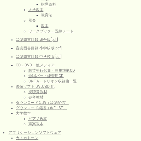
指導資料
大学教本
教育法
器楽
教本
ワークブック・五線ノート
音楽図書目録 総合版[pdf]
音楽図書目録 小学校版[pdf]
音楽図書目録 中学校版[pdf]
CD・DVD・他メディア
教芸発行歌集・曲集準拠CD
合唱パート練習用CD
ONTA・トリオン収録曲一覧
映像ソフト DVD/BD 他
視聴覚教材
参考教材
ダウンロード音源（音楽配信）
ダウンロード楽譜（＠ELISE）
大学教本
ピアノ教本
声楽教本
アプリケーションソフトウェア
カトカトーン