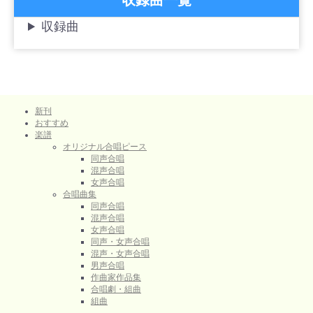
収録曲一覧
収録曲
新刊
おすすめ
楽譜
オリジナル合唱ピース
同声合唱
混声合唱
女声合唱
合唱曲集
同声合唱
混声合唱
女声合唱
同声・女声合唱
混声・女声合唱
男声合唱
作曲家作品集
合唱劇・組曲
組曲