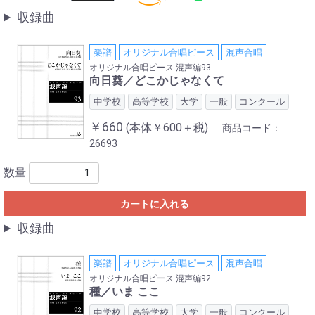
収録曲
楽譜
オリジナル合唱ピース
混声合唱
オリジナル合唱ピース 混声編93
向日葵／どこかじゃなくて
中学校
高等学校
大学
一般
コンクール
￥660
(本体￥600＋税)
商品コード：
26693
数量
カートに入れる
収録曲
楽譜
オリジナル合唱ピース
混声合唱
オリジナル合唱ピース 混声編92
種／いま ここ
中学校
高等学校
大学
一般
コンクール