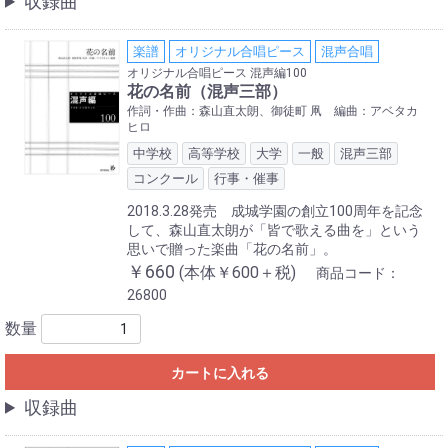
収録曲
楽譜
オリジナル合唱ピース
混声合唱
オリジナル合唱ピース 混声編100
花の名前（混声三部）
作詞・作曲：森山直太朗、御徒町 凧 編曲：アベタカ
ヒロ
中学校
高等学校
大学
一般
混声三部
コンクール
行事・催事
2018.3.28発売 成城学園の創立100周年を記念
して、森山直太朗が「皆で歌える曲を」という
思いで贈った楽曲「花の名前」。
￥660
(本体￥600＋税)
商品コード：
26800
数量
カートに入れる
収録曲