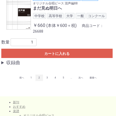
オリジナル合唱ピース 混声編88
まだ見ぬ明日へ
中学校
高等学校
大学
一般
コンクール
￥660
(本体￥600＋税)
商品コード：
26688
数量
カートに入れる
収録曲
前へ
1
2
3
4
5
...
次へ
最後へ
新刊
おすすめ
楽譜
オリジナル合唱ピース