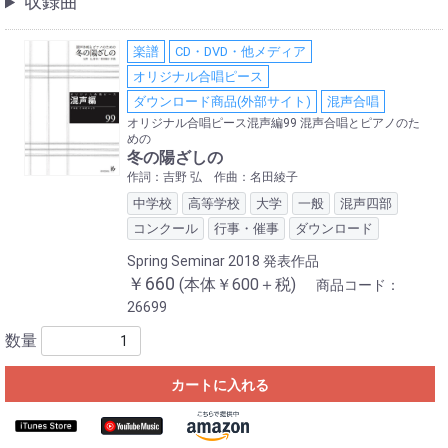
収録曲
楽譜
CD・DVD・他メディア
オリジナル合唱ピース
ダウンロード商品(外部サイト)
混声合唱
オリジナル合唱ピース混声編99 混声合唱とピアノのた
めの
冬の陽ざしの
作詞：吉野 弘 作曲：名田綾子
中学校
高等学校
大学
一般
混声四部
コンクール
行事・催事
ダウンロード
Spring Seminar 2018 発表作品
￥660
(本体￥600＋税)
商品コード：
26699
数量
カートに入れる