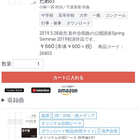
ための
小林一茶 作詞／千原英喜 作曲
中学校
高等学校
大学
一般
コンクール
行事・催事
ダウンロード
2019.3.28発売 新作合唱曲の公開講座Spring
Seminar 2019初演作品です。
￥660
(本体￥600＋税)
商品コード：
26803
数量
カートに入れる
収録曲
楽譜
CD・DVD・他メディア
オリジナル合唱ピース
ダウンロード商品(外部サイト)
混声合唱
オリジナル合唱ピース 混声編101