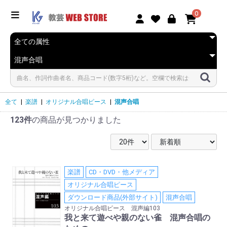
0
全て
|
楽譜
|
オリジナル合唱ピース
|
混声合唱
123件
の商品が見つかりました
楽譜
CD・DVD・他メディア
オリジナル合唱ピース
ダウンロード商品(外部サイト)
混声合唱
オリジナル合唱ピース 混声編103
我と来て遊べや親のない雀 混声合唱の