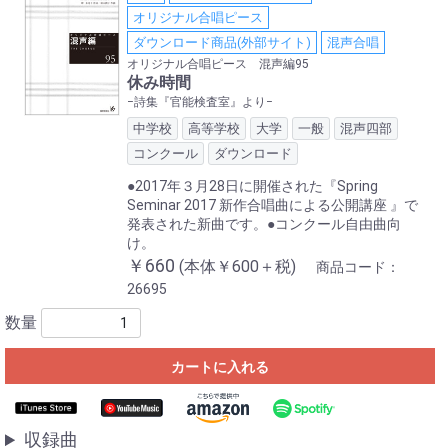
オリジナル合唱ピース
ダウンロード商品(外部サイト)
混声合唱
オリジナル合唱ピース 混声編95
休み時間
−詩集『官能検査室』より−
中学校
高等学校
大学
一般
混声四部
コンクール
ダウンロード
●2017年３月28日に開催された『Spring
Seminar 2017 新作合唱曲による公開講座 』で
発表された新曲です。●コンクール自由曲向
け。
￥660
(本体￥600＋税)
商品コード：
26695
数量
カートに入れる
収録曲