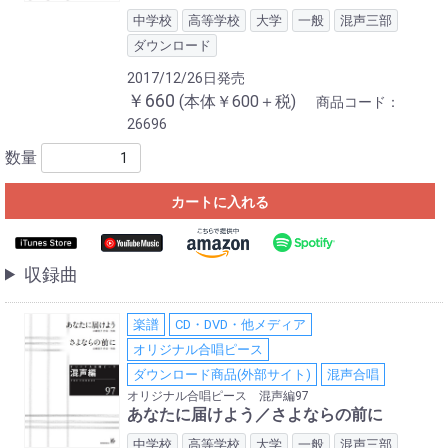
中学校
高等学校
大学
一般
混声三部
ダウンロード
2017/12/26日発売
￥660
(本体￥600＋税)
商品コード：
26696
数量
カートに入れる
収録曲
楽譜
CD・DVD・他メディア
オリジナル合唱ピース
ダウンロード商品(外部サイト)
混声合唱
オリジナル合唱ピース 混声編97
あなたに届けよう／さよならの前に
中学校
高等学校
大学
一般
混声三部