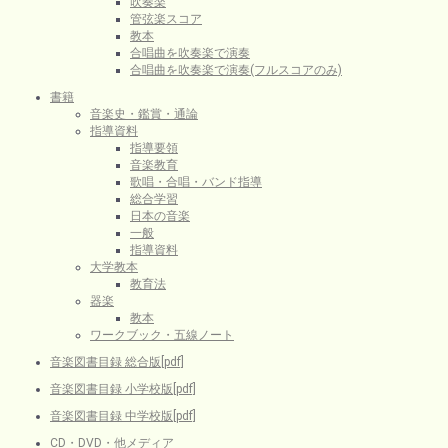
吹奏楽
管弦楽スコア
教本
合唱曲を吹奏楽で演奏
合唱曲を吹奏楽で演奏(フルスコアのみ)
書籍
音楽史・鑑賞・通論
指導資料
指導要領
音楽教育
歌唱・合唱・バンド指導
総合学習
日本の音楽
一般
指導資料
大学教本
教育法
器楽
教本
ワークブック・五線ノート
音楽図書目録 総合版[pdf]
音楽図書目録 小学校版[pdf]
音楽図書目録 中学校版[pdf]
CD・DVD・他メディア