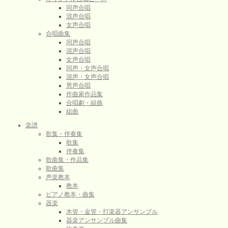
同声合唱
混声合唱
女声合唱
合唱曲集
同声合唱
混声合唱
女声合唱
同声・女声合唱
混声・女声合唱
男声合唱
作曲家作品集
合唱劇・組曲
組曲
楽譜
歌集・伴奏集
歌集
伴奏集
歌曲集・作品集
歌曲集
声楽教本
教本
ピアノ教本・曲集
器楽
木管・金管・打楽器アンサンブル
器楽アンサンブル曲集