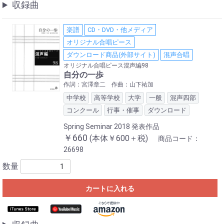
収録曲
楽譜
CD・DVD・他メディア
オリジナル合唱ピース
ダウンロード商品(外部サイト)
混声合唱
オリジナル合唱ピース混声編98
自分の一歩
作詞：宮澤章二 作曲：山下祐加
中学校
高等学校
大学
一般
混声四部
コンクール
行事・催事
ダウンロード
Spring Seminar 2018 発表作品
￥660
(本体￥600＋税)
商品コード：
26698
数量
カートに入れる