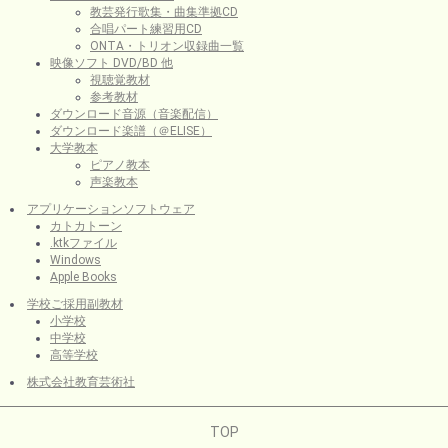
教芸発行歌集・曲集準拠CD
合唱パート練習用CD
ONTA・トリオン収録曲一覧
映像ソフト DVD/BD 他
視聴覚教材
参考教材
ダウンロード音源（音楽配信）
ダウンロード楽譜（＠ELISE）
大学教本
ピアノ教本
声楽教本
アプリケーションソフトウェア
カトカトーン
.ktkファイル
Windows
Apple Books
学校ご採用副教材
小学校
中学校
高等学校
株式会社教育芸術社
TOP