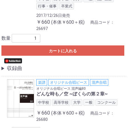
行事・催事
卒業式
2017/12/26日発売
￥660
(本体￥600＋税)
商品コード：
26697
数量
カートに入れる
収録曲
楽譜
オリジナル合唱ピース
混声合唱
オリジナル合唱ピース 混声編80
どんな時も／空 ~ぼくらの第２章~
中学校
高等学校
大学
一般
コンクール
￥660
(本体￥600＋税)
商品コード：
26680