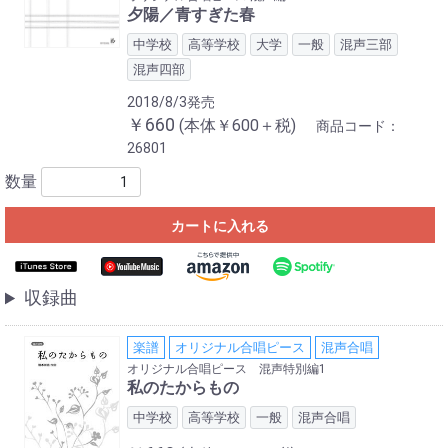
夕陽／青すぎた春
中学校
高等学校
大学
一般
混声三部
混声四部
2018/8/3発売
￥660
(本体￥600＋税)
商品コード：
26801
数量
カートに入れる
収録曲
楽譜
オリジナル合唱ピース
混声合唱
オリジナル合唱ピース 混声特別編1
私のたからもの
中学校
高等学校
一般
混声合唱