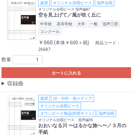
楽譜
オリジナル合唱ピース
混声合唱
オリジナル合唱ピース 混声編87
空を見上げて／風が吹く丘に
中学校
高等学校
大学
一般
混声三部
コンクール
￥660
(本体￥600＋税)
商品コード：
26687
数量
カートに入れる
収録曲
楽譜
CD・DVD・他メディア
オリジナル合唱ピース
ダウンロード商品(外部サイト)
混声合唱
オリジナル合唱ピース 混声編96
おおいなる川 〜はるかな旅へ〜／３月の
手紙