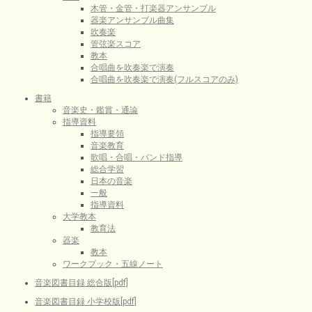
木管・金管・打楽器アンサンブル
器楽アンサンブル曲集
吹奏楽
管弦楽スコア
教本
合唱曲を吹奏楽で演奏
合唱曲を吹奏楽で演奏(フルスコアのみ)
書籍
音楽史・鑑賞・通論
指導資料
指導要領
音楽教育
歌唱・合唱・バンド指導
総合学習
日本の音楽
一般
指導資料
大学教本
教育法
器楽
教本
ワークブック・五線ノート
音楽図書目録 総合版[pdf]
音楽図書目録 小学校版[pdf]