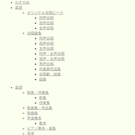
おすすめ
楽譜
オリジナル合唱ピース
同声合唱
混声合唱
女声合唱
合唱曲集
同声合唱
混声合唱
女声合唱
同声・女声合唱
混声・女声合唱
男声合唱
作曲家作品集
合唱劇・組曲
組曲
楽譜
歌集・伴奏集
歌集
伴奏集
歌曲集・作品集
歌曲集
声楽教本
教本
ピアノ教本・曲集
器楽