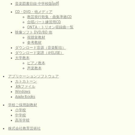
音楽図書目録 中学校版[pdf]
CD・DVD・他メディア
教芸発行歌集・曲集準拠CD
合唱パート練習用CD
ONTA・トリオン収録曲一覧
映像ソフト DVD/BD 他
視聴覚教材
参考教材
ダウンロード音源（音楽配信）
ダウンロード楽譜（＠ELISE）
大学教本
ピアノ教本
声楽教本
アプリケーションソフトウェア
カトカトーン
.ktkファイル
Windows
Apple Books
学校ご採用副教材
小学校
中学校
高等学校
株式会社教育芸術社