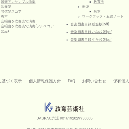
器楽アンサンブル曲集
教育法
吹奏楽
器楽
管弦楽スコア
教本
教本
ワークブック・五線ノート
合唱曲を吹奏楽で演奏
音楽図書目録 総合版[pdf]
合唱曲を吹奏楽で演奏(フルスコア
のみ)
音楽図書目録 小学校版[pdf]
音楽図書目録 中学校版[pdf]
に基づく表示
個人情報保護方針
FAQ
お問い合わせ
保有個
JASRAC許諾 9016192029Y30005