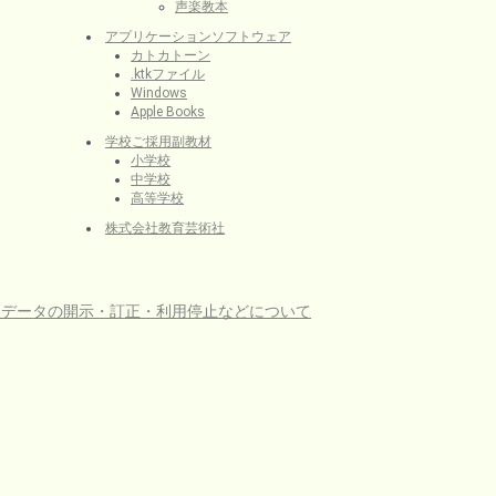
声楽教本
アプリケーションソフトウェア
カトカトーン
.ktkファイル
Windows
Apple Books
学校ご採用副教材
小学校
中学校
高等学校
株式会社教育芸術社
人データの開示・訂正・利用停止などについて