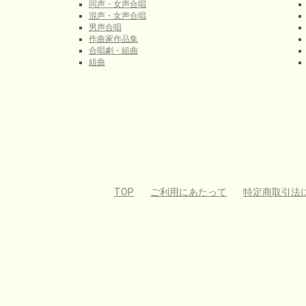
同声・女声合唱
混声・女声合唱
男声合唱
作曲家作品集
合唱劇・組曲
組曲
TOP
ご利用にあたって
特定商取引法