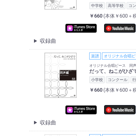
中学校
高等学校
コ
￥660
(本体￥600＋税
収録曲
楽譜
オリジナル合唱ピ
オリジナル合唱ピース 同声
だって、ねこがひざ
小学校
コンクール
￥660
(本体￥600＋税
収録曲