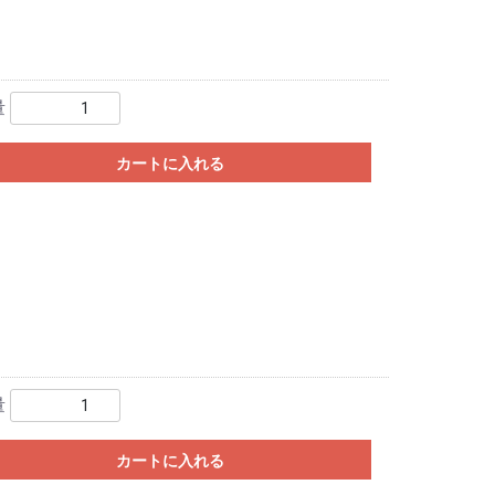
量
カートに入れる
量
カートに入れる