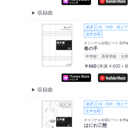
収録曲
楽譜
CD・DVD・他メ
混声合唱
オリジナル合唱ピース 混声編
春の手
中学校
高等学校
大
￥660
(本体￥600＋税
収録曲
楽譜
CD・DVD・他メ
女声合唱
オリジナル合唱ピース 女声編
はにわ三態