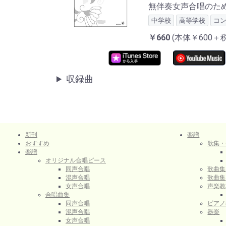
無伴奏女声合唱のた
中学校
高等学校
コ
￥660
(本体￥600＋税
収録曲
新刊
楽譜
おすすめ
歌集・
楽譜
オリジナル合唱ピース
同声合唱
歌曲集
混声合唱
歌曲集
女声合唱
声楽教
合唱曲集
同声合唱
ピアノ
混声合唱
器楽
女声合唱