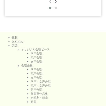
新刊
おすすめ
楽譜
オリジナル合唱ピース
同声合唱
混声合唱
女声合唱
合唱曲集
同声合唱
混声合唱
女声合唱
同声・女声合唱
混声・女声合唱
男声合唱
作曲家作品集
合唱劇・組曲
組曲