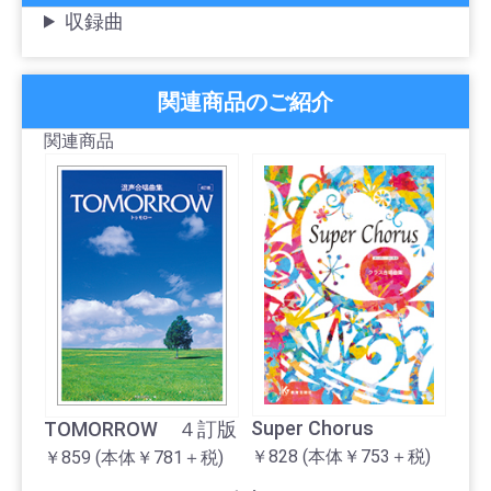
収録曲
関連商品のご紹介
関連商品
Ch
Vol
￥13
＋税
Super Chorus
TOMORROW ４訂版
￥828
(本体￥753＋税)
￥859
(本体￥781＋税)