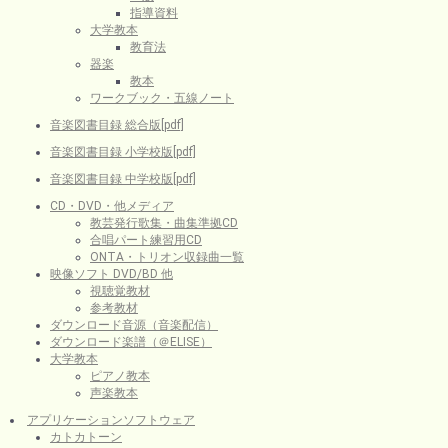
指導資料
大学教本
教育法
器楽
教本
ワークブック・五線ノート
音楽図書目録 総合版[pdf]
音楽図書目録 小学校版[pdf]
音楽図書目録 中学校版[pdf]
CD・DVD・他メディア
教芸発行歌集・曲集準拠CD
合唱パート練習用CD
ONTA・トリオン収録曲一覧
映像ソフト DVD/BD 他
視聴覚教材
参考教材
ダウンロード音源（音楽配信）
ダウンロード楽譜（＠ELISE）
大学教本
ピアノ教本
声楽教本
アプリケーションソフトウェア
カトカトーン