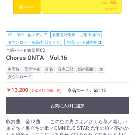
CD・DVD・他メディア
教芸発行歌集・曲集準拠CD
ダウンロード商品(外部サイト)
合唱パート練習用CD
合唱パート練習用CD
Chorus ONTA Vol.16
中学校
高等学校
合唱
混声三部
混声四部
CD
ダウンロード
￥13,200
商品コード：
63118
(本体￥12,000＋税)
お気に入りに追加
収録曲 全12曲 この空の青さよ／さくら草／新しい
旅立ち／巣立ちの歌／OMNIBUS STAR 光年の旅／夢のか
なう場所へ／ここにいる幸せ／愛のうた／素直なままに