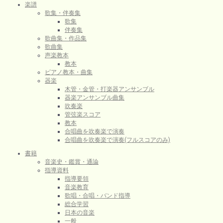
楽譜
歌集・伴奏集
歌集
伴奏集
歌曲集・作品集
歌曲集
声楽教本
教本
ピアノ教本・曲集
器楽
木管・金管・打楽器アンサンブル
器楽アンサンブル曲集
吹奏楽
管弦楽スコア
教本
合唱曲を吹奏楽で演奏
合唱曲を吹奏楽で演奏(フルスコアのみ)
書籍
音楽史・鑑賞・通論
指導資料
指導要領
音楽教育
歌唱・合唱・バンド指導
総合学習
日本の音楽
一般