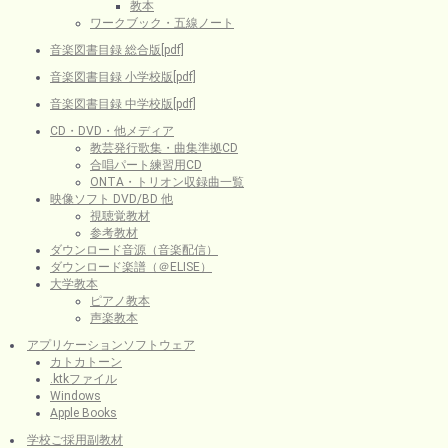
教本
ワークブック・五線ノート
音楽図書目録 総合版[pdf]
音楽図書目録 小学校版[pdf]
音楽図書目録 中学校版[pdf]
CD・DVD・他メディア
教芸発行歌集・曲集準拠CD
合唱パート練習用CD
ONTA・トリオン収録曲一覧
映像ソフト DVD/BD 他
視聴覚教材
参考教材
ダウンロード音源（音楽配信）
ダウンロード楽譜（＠ELISE）
大学教本
ピアノ教本
声楽教本
アプリケーションソフトウェア
カトカトーン
.ktkファイル
Windows
Apple Books
学校ご採用副教材