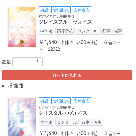
楽譜
合唱曲集
女声合唱
女声／同声合唱曲集３
グレイスフル・ヴォイス
中学校
高等学校
コンクール
行事・催事
￥1,540
(本体￥1,400＋税)
商品コー
ド：
22022
数量
カートに入れる
収録曲
楽譜
合唱曲集
同声合唱
女声／同声合唱曲集１
クリスタル・ヴォイス
小学校
コンクール
行事・催事
￥1,540
(本体￥1,400＋税)
商品コー