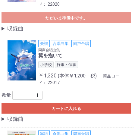
ド：
22020
ただいま準備中です。
収録曲
楽譜
合唱曲集
同声合唱
同声合唱曲集
翼を抱いて
小学校
行事・催事
￥1,320
(本体￥1,200＋税)
商品コー
ド：
22017
数量
カートに入れる
収録曲
楽譜
合唱曲集
同声合唱