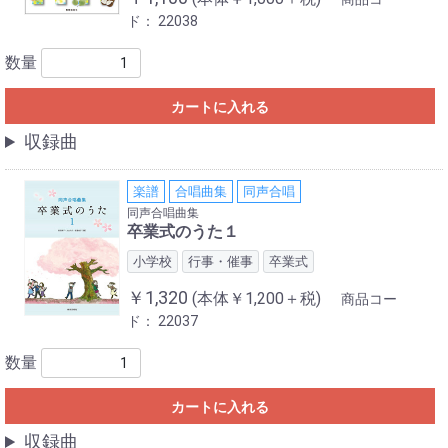
ド：
22038
数量
カートに入れる
収録曲
楽譜
合唱曲集
同声合唱
同声合唱曲集
卒業式のうた１
小学校
行事・催事
卒業式
￥1,320
(本体￥1,200＋税)
商品コー
ド：
22037
数量
カートに入れる
収録曲