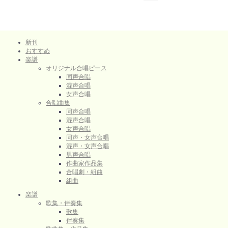
新刊
おすすめ
楽譜
オリジナル合唱ピース
同声合唱
混声合唱
女声合唱
合唱曲集
同声合唱
混声合唱
女声合唱
同声・女声合唱
混声・女声合唱
男声合唱
作曲家作品集
合唱劇・組曲
組曲
楽譜
歌集・伴奏集
歌集
伴奏集