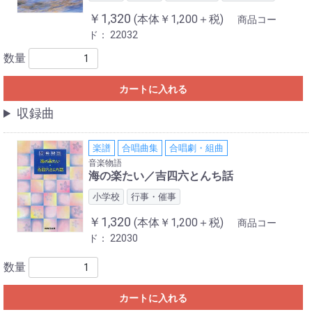
￥1,320
(本体￥1,200＋税)
商品コー
ド：
22032
数量
カートに入れる
収録曲
楽譜
合唱曲集
合唱劇・組曲
音楽物語
海の楽たい／吉四六とんち話
小学校
行事・催事
￥1,320
(本体￥1,200＋税)
商品コー
ド：
22030
数量
カートに入れる