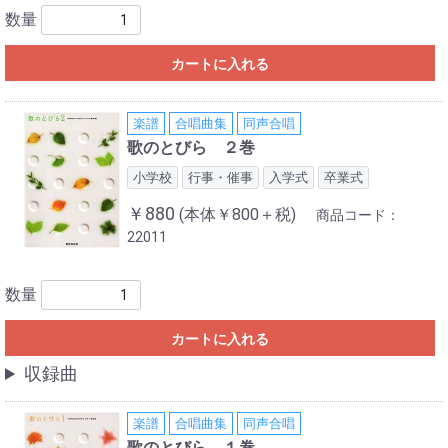
数量
カートに入れる
楽譜
合唱曲集
同声合唱
歌のとびら ２巻
小学校
行事・催事
入学式
卒業式
￥880
(本体￥800＋税)
商品コード：
22011
数量
カートに入れる
収録曲
楽譜
合唱曲集
同声合唱
歌のとびら １巻