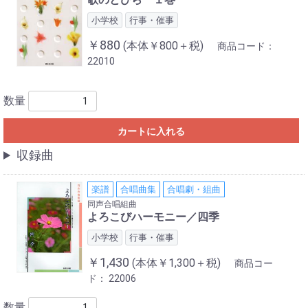
小学校
行事・催事
￥880
(本体￥800＋税)
商品コード：
22010
数量
カートに入れる
収録曲
楽譜
合唱曲集
合唱劇・組曲
同声合唱組曲
よろこびハーモニー／四季
小学校
行事・催事
￥1,430
(本体￥1,300＋税)
商品コー
ド：
22006
数量