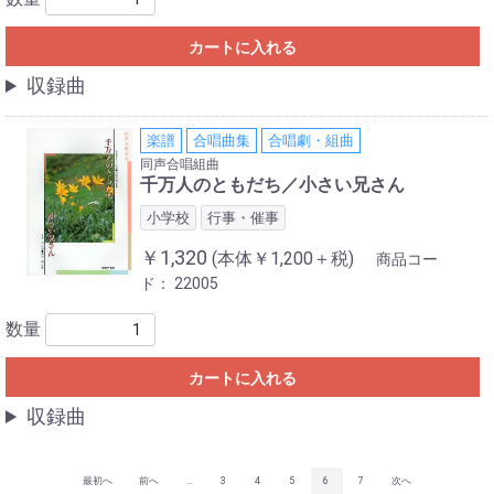
カートに入れる
収録曲
楽譜
合唱曲集
合唱劇・組曲
同声合唱組曲
千万人のともだち／小さい兄さん
小学校
行事・催事
￥1,320
(本体￥1,200＋税)
商品コー
ド：
22005
数量
カートに入れる
収録曲
最初へ
前へ
...
3
4
5
6
7
次へ