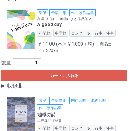
楽譜
合唱曲集
作曲家作品集
富澤 裕 作曲・編曲による作品集２
A good day
小学校
中学校
コンクール
行事・催事
￥1,100
(本体￥1,000＋税)
商品コー
ド：
22036
数量
カートに入れる
収録曲
楽譜
合唱曲集
同声合唱
混声合唱
作曲家作品集
地球の詩
三浦真理作品集
小学校
中学校
コンクール
行事・催事