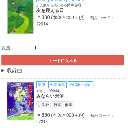
少人数から楽しめる同声合唱
友を迎える日
￥880
(本体￥800＋税)
商品コード：
22014
数量
カートに入れる
収録曲
楽譜
合唱曲集
合唱劇・組曲
やさしい合唱劇
みならい天使
小学校
行事・催事
￥880
(本体￥800＋税)
商品コード：
22013