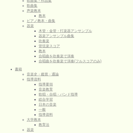
歌曲集・作品集
歌曲集
声楽教本
教本
ピアノ教本・曲集
器楽
木管・金管・打楽器アンサンブル
器楽アンサンブル曲集
吹奏楽
管弦楽スコア
教本
合唱曲を吹奏楽で演奏
合唱曲を吹奏楽で演奏(フルスコアのみ)
書籍
音楽史・鑑賞・通論
指導資料
指導要領
音楽教育
歌唱・合唱・バンド指導
総合学習
日本の音楽
一般
指導資料
大学教本
教育法
器楽