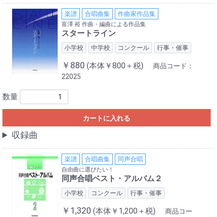
楽譜
合唱曲集
作曲家作品集
富澤 裕 作曲・編曲による作品集
スタートライン
小学校
中学校
コンクール
行事・催事
￥880
(本体￥800＋税)
商品コード：
22025
数量
カートに入れる
収録曲
楽譜
合唱曲集
同声合唱
自由曲に選びたい！
同声合唱ベスト・アルバム２
小学校
コンクール
行事・催事
￥1,320
(本体￥1,200＋税)
商品コー