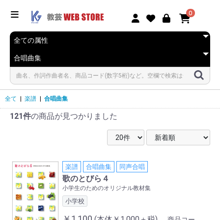
0
全て
|
楽譜
|
合唱曲集
121件
の商品が見つかりました
楽譜
合唱曲集
同声合唱
歌のとびら４
小学生のためのオリジナル教材集
小学校
￥1,100
(本体￥1,000＋税)
商品コー