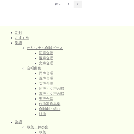
前へ
1
2
新刊
おすすめ
楽譜
オリジナル合唱ピース
同声合唱
混声合唱
女声合唱
合唱曲集
同声合唱
混声合唱
女声合唱
同声・女声合唱
混声・女声合唱
男声合唱
作曲家作品集
合唱劇・組曲
組曲
楽譜
歌集・伴奏集
歌集