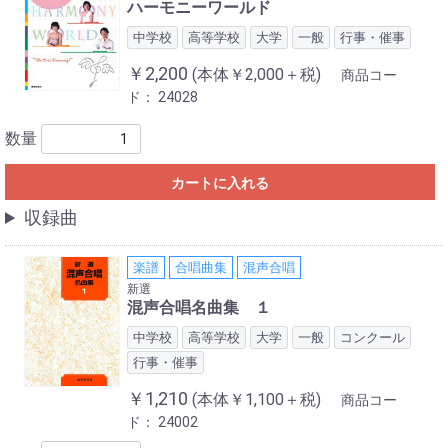
ハーモニーワールド
中学校
高等学校
大学
一般
行事・催事
￥2,200
(本体￥2,000＋税)
商品コー
ド：
24028
数量
カートに入れる
収録曲
楽譜
合唱曲集
混声合唱
新選
混声合唱名曲集 １
中学校
高等学校
大学
一般
コンクール
行事・催事
￥1,210
(本体￥1,100＋税)
商品コー
ド：
24002