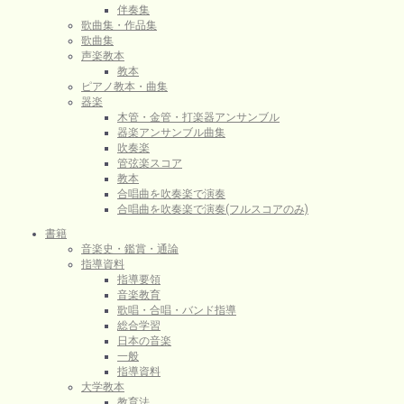
伴奏集
歌曲集・作品集
歌曲集
声楽教本
教本
ピアノ教本・曲集
器楽
木管・金管・打楽器アンサンブル
器楽アンサンブル曲集
吹奏楽
管弦楽スコア
教本
合唱曲を吹奏楽で演奏
合唱曲を吹奏楽で演奏(フルスコアのみ)
書籍
音楽史・鑑賞・通論
指導資料
指導要領
音楽教育
歌唱・合唱・バンド指導
総合学習
日本の音楽
一般
指導資料
大学教本
教育法