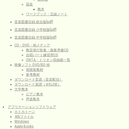
器楽
教本
ワークブック・五線ノート
音楽図書目録 総合版[pdf]
音楽図書目録 小学校版[pdf]
音楽図書目録 中学校版[pdf]
CD・DVD・他メディア
教芸発行歌集・曲集準拠CD
合唱パート練習用CD
ONTA・トリオン収録曲一覧
映像ソフト DVD/BD 他
視聴覚教材
参考教材
ダウンロード音源（音楽配信）
ダウンロード楽譜（＠ELISE）
大学教本
ピアノ教本
声楽教本
アプリケーションソフトウェア
カトカトーン
.ktkファイル
Windows
Apple Books