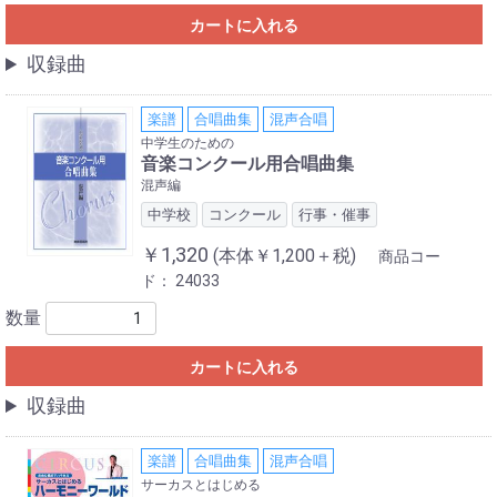
カートに入れる
収録曲
楽譜
合唱曲集
混声合唱
中学生のための
音楽コンクール用合唱曲集
混声編
中学校
コンクール
行事・催事
￥1,320
(本体￥1,200＋税)
商品コー
ド：
24033
数量
カートに入れる
収録曲
楽譜
合唱曲集
混声合唱
サーカスとはじめる