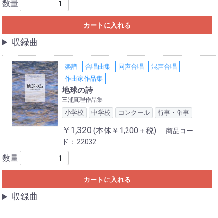
数量
カートに入れる
収録曲
楽譜
合唱曲集
同声合唱
混声合唱
作曲家作品集
地球の詩
三浦真理作品集
小学校
中学校
コンクール
行事・催事
￥1,320
(本体￥1,200＋税)
商品コー
ド：
22032
数量
カートに入れる
収録曲