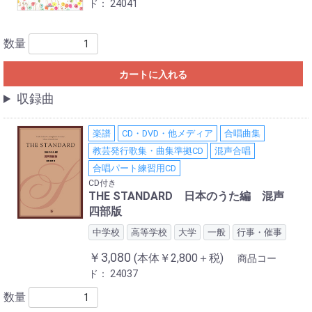
ド：
24041
数量
カートに入れる
収録曲
楽譜
CD・DVD・他メディア
合唱曲集
教芸発行歌集・曲集準拠CD
混声合唱
合唱パート練習用CD
CD付き
THE STANDARD 日本のうた編 混声
四部版
中学校
高等学校
大学
一般
行事・催事
￥3,080
(本体￥2,800＋税)
商品コー
ド：
24037
数量