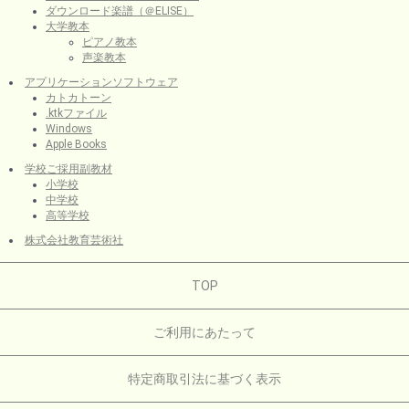
ダウンロード楽譜（＠ELISE）
大学教本
ピアノ教本
声楽教本
アプリケーションソフトウェア
カトカトーン
.ktkファイル
Windows
Apple Books
学校ご採用副教材
小学校
中学校
高等学校
株式会社教育芸術社
TOP
ご利用にあたって
特定商取引法に基づく表示