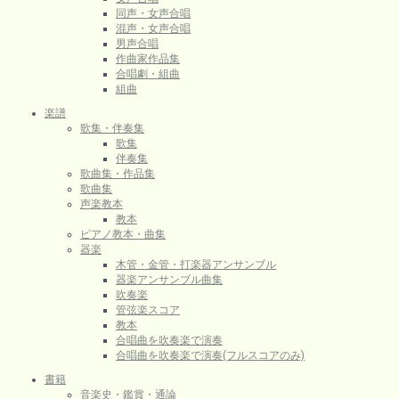
同声・女声合唱
混声・女声合唱
男声合唱
作曲家作品集
合唱劇・組曲
組曲
楽譜
歌集・伴奏集
歌集
伴奏集
歌曲集・作品集
歌曲集
声楽教本
教本
ピアノ教本・曲集
器楽
木管・金管・打楽器アンサンブル
器楽アンサンブル曲集
吹奏楽
管弦楽スコア
教本
合唱曲を吹奏楽で演奏
合唱曲を吹奏楽で演奏(フルスコアのみ)
書籍
音楽史・鑑賞・通論