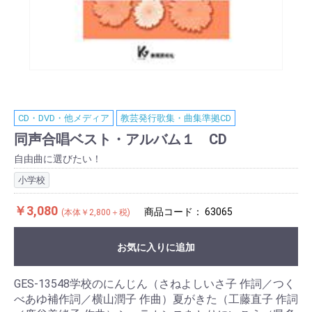
CD・DVD・他メディア
教芸発行歌集・曲集準拠CD
同声合唱ベスト・アルバム１ CD
自由曲に選びたい！
小学校
￥3,080
商品コード：
63065
(本体￥2,800＋税)
お気に入りに追加
GES-13548学校のにんじん（さねよしいさ子 作詞／つく
べあゆ補作詞／横山潤子 作曲）夏がきた（工藤直子 作詞