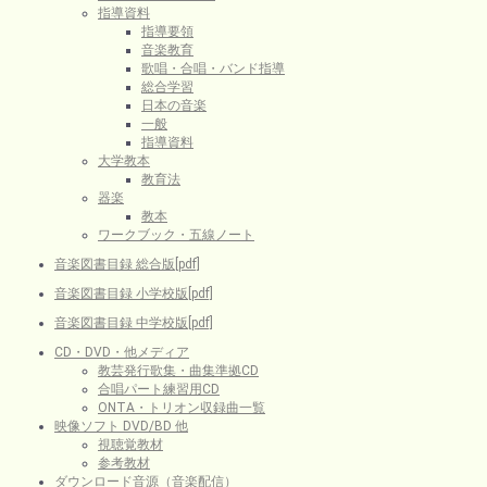
指導資料
指導要領
音楽教育
歌唱・合唱・バンド指導
総合学習
日本の音楽
一般
指導資料
大学教本
教育法
器楽
教本
ワークブック・五線ノート
音楽図書目録 総合版[pdf]
音楽図書目録 小学校版[pdf]
音楽図書目録 中学校版[pdf]
CD・DVD・他メディア
教芸発行歌集・曲集準拠CD
合唱パート練習用CD
ONTA・トリオン収録曲一覧
映像ソフト DVD/BD 他
視聴覚教材
参考教材
ダウンロード音源（音楽配信）