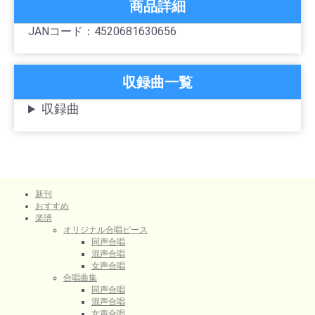
商品詳細
JANコード：4520681630656
収録曲一覧
収録曲
新刊
おすすめ
楽譜
オリジナル合唱ピース
同声合唱
混声合唱
女声合唱
合唱曲集
同声合唱
混声合唱
女声合唱