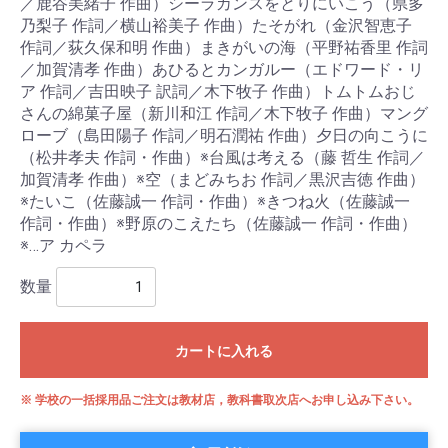
／鹿谷美緒子 作曲）シーラカンスをとりにいこう（県多
乃梨子 作詞／横山裕美子 作曲）たそがれ（金沢智恵子
作詞／荻久保和明 作曲）まきがいの海（平野祐香里 作詞
／加賀清孝 作曲）あひるとカンガルー（エドワード・リ
ア 作詞／吉田映子 訳詞／木下牧子 作曲）トムトムおじ
さんの綿菓子屋（新川和江 作詞／木下牧子 作曲）マング
ローブ（島田陽子 作詞／明石潤祐 作曲）夕日の向こうに
（松井孝夫 作詞・作曲）※台風は考える（藤 哲生 作詞／
加賀清孝 作曲）※空（まどみちお 作詞／黒沢吉徳 作曲）
※たいこ（佐藤誠一 作詞・作曲）※きつね火（佐藤誠一
作詞・作曲）※野原のこえたち（佐藤誠一 作詞・作曲）
※…ア カペラ
数量
カートに入れる
※ 学校の一括採用品ご注文は教材店，教科書取次店へお申し込み下さい。