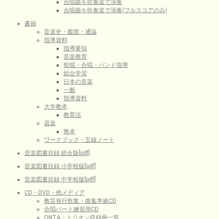
合唱曲を吹奏楽で演奏
合唱曲を吹奏楽で演奏(フルスコアのみ)
書籍
音楽史・鑑賞・通論
指導資料
指導要領
音楽教育
歌唱・合唱・バンド指導
総合学習
日本の音楽
一般
指導資料
大学教本
教育法
器楽
教本
ワークブック・五線ノート
音楽図書目録 総合版[pdf]
音楽図書目録 小学校版[pdf]
音楽図書目録 中学校版[pdf]
CD・DVD・他メディア
教芸発行歌集・曲集準拠CD
合唱パート練習用CD
ONTA・トリオン収録曲一覧