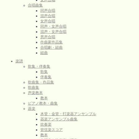
女声合唱
合唱曲集
同声合唱
混声合唱
女声合唱
同声・女声合唱
混声・女声合唱
男声合唱
作曲家作品集
合唱劇・組曲
組曲
楽譜
歌集・伴奏集
歌集
伴奏集
歌曲集・作品集
歌曲集
声楽教本
教本
ピアノ教本・曲集
器楽
木管・金管・打楽器アンサンブル
器楽アンサンブル曲集
吹奏楽
管弦楽スコア
教本