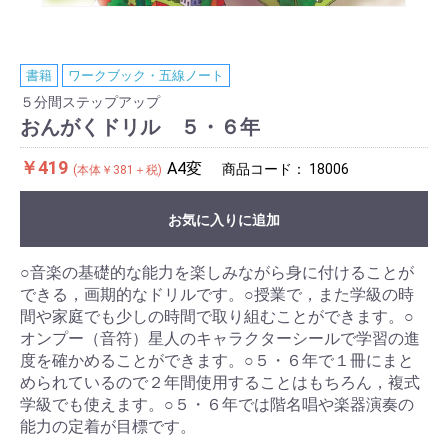
書籍
ワークブック・五線ノート
５分間ステップアップ
おんがくドリル ５・６年
￥419
A4変
商品コード：
18006
(本体￥381＋税)
お気に入りに追加
○音楽の基礎的な能力を楽しみながら身に付けることが
できる，画期的なドリルです。○授業で，また学級の時
間や家庭でも少しの時間で取り組むことができます。○
オンプー（音符）星人のキャラクターシールで学習の進
度を確かめることができます。○５・６年で１冊にまと
められているので２年間使用することはもちろん，複式
学級でも使えます。○５・６年では階名唱や楽器演奏の
能力の定着が目標です。