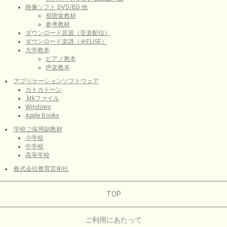
映像ソフト DVD/BD 他
視聴覚教材
参考教材
ダウンロード音源（音楽配信）
ダウンロード楽譜（＠ELISE）
大学教本
ピアノ教本
声楽教本
アプリケーションソフトウェア
カトカトーン
.ktkファイル
Windows
Apple Books
学校ご採用副教材
小学校
中学校
高等学校
株式会社教育芸術社
TOP
ご利用にあたって