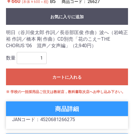
￥660
B5
商品コード：
26627
(本体￥600＋税)
お気に入りに追加
明日（谷川俊太郎 作詞／長谷部匡俊 作曲）波へ（岩崎正
裕 作詞／橋本 剛 作曲）CD別売「花のこえ―THE
CHORUS '06 混声／女声編」（2,940円）
数量
カートに入れる
※ 学校の一括採用品ご注文は教材店，教科書取次店へお申し込み下さい。
商品詳細
JANコード：4520681266275