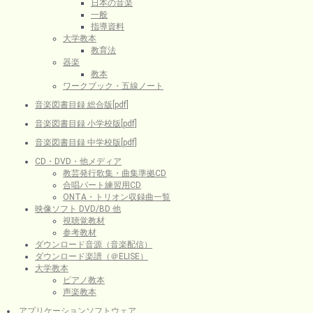
日本の音楽
一般
指導資料
大学教本
教育法
器楽
教本
ワークブック・五線ノート
音楽図書目録 総合版[pdf]
音楽図書目録 小学校版[pdf]
音楽図書目録 中学校版[pdf]
CD・DVD・他メディア
教芸発行歌集・曲集準拠CD
合唱パート練習用CD
ONTA・トリオン収録曲一覧
映像ソフト DVD/BD 他
視聴覚教材
参考教材
ダウンロード音源（音楽配信）
ダウンロード楽譜（＠ELISE）
大学教本
ピアノ教本
声楽教本
アプリケーションソフトウェア