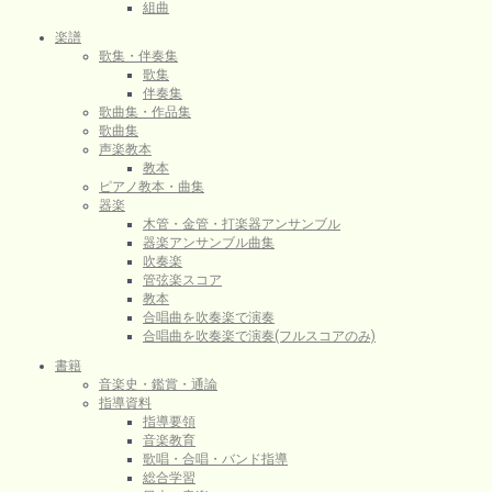
組曲
楽譜
歌集・伴奏集
歌集
伴奏集
歌曲集・作品集
歌曲集
声楽教本
教本
ピアノ教本・曲集
器楽
木管・金管・打楽器アンサンブル
器楽アンサンブル曲集
吹奏楽
管弦楽スコア
教本
合唱曲を吹奏楽で演奏
合唱曲を吹奏楽で演奏(フルスコアのみ)
書籍
音楽史・鑑賞・通論
指導資料
指導要領
音楽教育
歌唱・合唱・バンド指導
総合学習