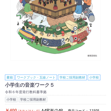
書籍
ワークブック・五線ノート
学校ご採用副教材
小学校
小学生の音楽ワーク５
令和６年度発行教科書準拠
小学校
学校ご採用副教材
￥400
A4変形/24P
商品コード：
11505