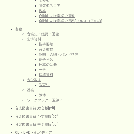
吹奏楽
管弦楽スコア
教本
合唱曲を吹奏楽で演奏
合唱曲を吹奏楽で演奏(フルスコアのみ)
書籍
音楽史・鑑賞・通論
指導資料
指導要領
音楽教育
歌唱・合唱・バンド指導
総合学習
日本の音楽
一般
指導資料
大学教本
教育法
器楽
教本
ワークブック・五線ノート
音楽図書目録 総合版[pdf]
音楽図書目録 小学校版[pdf]
音楽図書目録 中学校版[pdf]
CD・DVD・他メディア