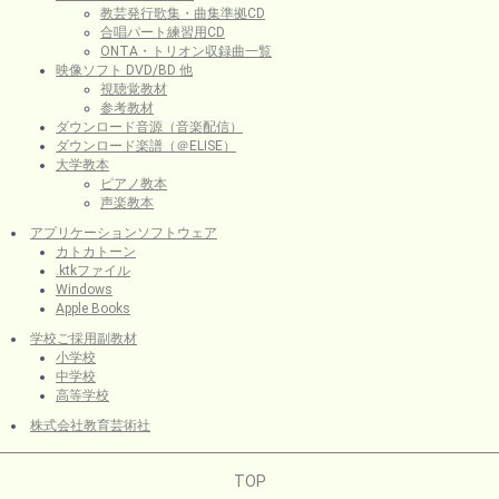
教芸発行歌集・曲集準拠CD
合唱パート練習用CD
ONTA・トリオン収録曲一覧
映像ソフト DVD/BD 他
視聴覚教材
参考教材
ダウンロード音源（音楽配信）
ダウンロード楽譜（＠ELISE）
大学教本
ピアノ教本
声楽教本
アプリケーションソフトウェア
カトカトーン
.ktkファイル
Windows
Apple Books
学校ご採用副教材
小学校
中学校
高等学校
株式会社教育芸術社
TOP