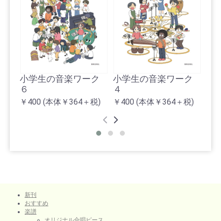
小学生の音楽ワーク
小学生の音楽ワーク
小
６
４
３
￥400
(本体￥364＋税)
￥400
(本体￥364＋税)
￥4
新刊
おすすめ
楽譜
オリジナル合唱ピース