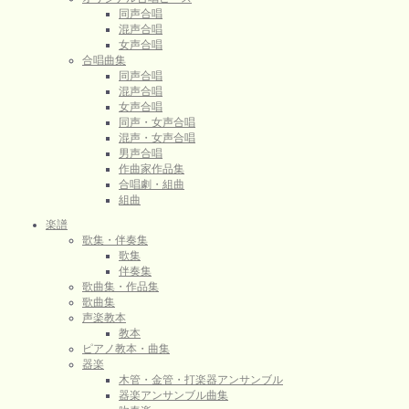
同声合唱
混声合唱
女声合唱
合唱曲集
同声合唱
混声合唱
女声合唱
同声・女声合唱
混声・女声合唱
男声合唱
作曲家作品集
合唱劇・組曲
組曲
楽譜
歌集・伴奏集
歌集
伴奏集
歌曲集・作品集
歌曲集
声楽教本
教本
ピアノ教本・曲集
器楽
木管・金管・打楽器アンサンブル
器楽アンサンブル曲集