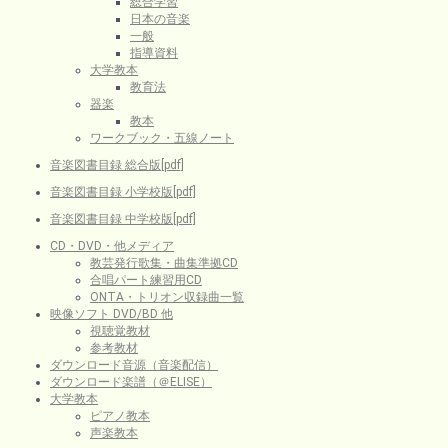
総合学習
日本の音楽
一般
指導資料
大学教本
教育法
器楽
教本
ワークブック・五線ノート
音楽図書目録 総合版[pdf]
音楽図書目録 小学校版[pdf]
音楽図書目録 中学校版[pdf]
CD・DVD・他メディア
教芸発行歌集・曲集準拠CD
合唱パート練習用CD
ONTA・トリオン収録曲一覧
映像ソフト DVD/BD 他
視聴覚教材
参考教材
ダウンロード音源（音楽配信）
ダウンロード楽譜（＠ELISE）
大学教本
ピアノ教本
声楽教本