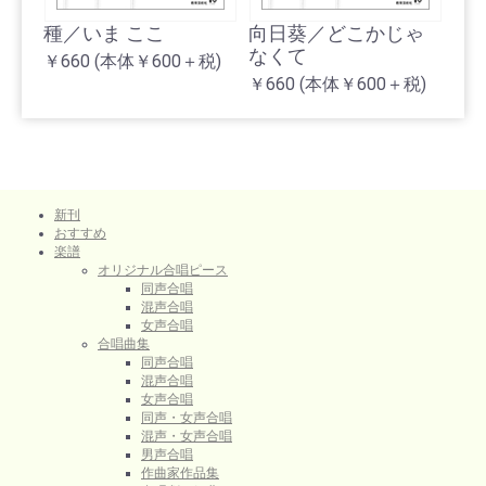
種／いま ここ
向日葵／どこかじゃ
なくて
￥660
(本体￥600＋税)
￥660
(本体￥600＋税)
新刊
おすすめ
楽譜
オリジナル合唱ピース
同声合唱
混声合唱
女声合唱
合唱曲集
同声合唱
混声合唱
女声合唱
同声・女声合唱
混声・女声合唱
男声合唱
作曲家作品集