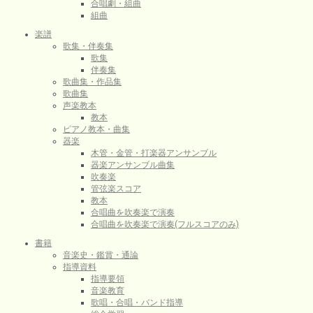
合唱劇・組曲
組曲
楽譜
歌集・伴奏集
歌集
伴奏集
歌曲集・作品集
歌曲集
声楽教本
教本
ピアノ教本・曲集
器楽
木管・金管・打楽器アンサンブル
器楽アンサンブル曲集
吹奏楽
管弦楽スコア
教本
合唱曲を吹奏楽で演奏
合唱曲を吹奏楽で演奏(フルスコアのみ)
書籍
音楽史・鑑賞・通論
指導資料
指導要領
音楽教育
歌唱・合唱・バンド指導