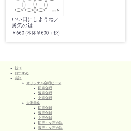
いい日にしようね／
勇気の鍵
￥660
(本体￥600＋税)
新刊
おすすめ
楽譜
オリジナル合唱ピース
同声合唱
混声合唱
女声合唱
合唱曲集
同声合唱
混声合唱
女声合唱
同声・女声合唱
混声・女声合唱