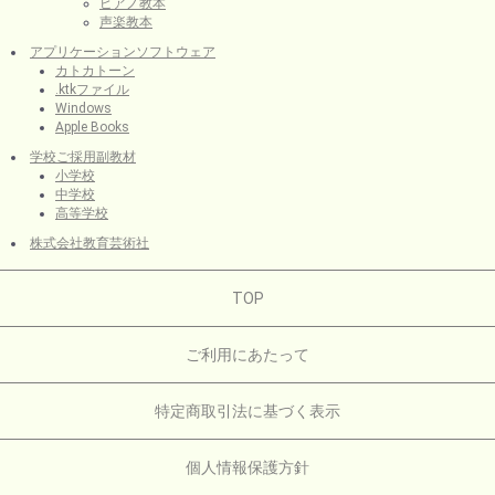
ピアノ教本
声楽教本
アプリケーションソフトウェア
カトカトーン
.ktkファイル
Windows
Apple Books
学校ご採用副教材
小学校
中学校
高等学校
株式会社教育芸術社
TOP
ご利用にあたって
特定商取引法に基づく表示
個人情報保護方針