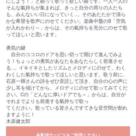
にしよう！」と願って歌って欲しい曲です。一人一人の
そんな氣持ちが集まれば、きっと自分の周りの人たち
も、みんないい日になっていく…。そのあたたかで清ら
かな希望を歌声にのせてください。楽曲中盤のB「空気
が入れかわり～」からは、その氣持ちを充分にのせて歌
ってほしいと思います。
勇気の鍵
自分のココロのドアを思い切って開けて進んでみよ
う！ちょっとの勇気があなたをあなたらしく前進させ
る…。イキイキとしたリズムとメロディにのせて、わく
わくした氣持ちで歌ってほしいと思います。歌う前に、
石原一輝さんの詩をぜひ音読して頂き、自分の心の声に
少し耳を傾けてから、メロディにのせて歌ってみてくだ
さい。Cの「どんなに厚いドアでも～」からは、自分が
それまでよりも前進する氣持ちで歌っ
てください。歌っている皆さんですてきな音空間が創れ
ますように！
木原健太郎
各配信サービスをご利用ください