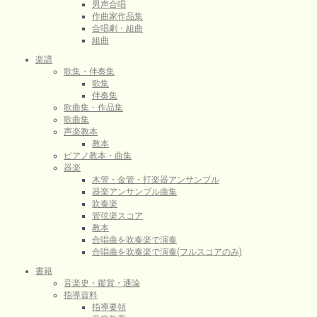
男声合唱
作曲家作品集
合唱劇・組曲
組曲
楽譜
歌集・伴奏集
歌集
伴奏集
歌曲集・作品集
歌曲集
声楽教本
教本
ピアノ教本・曲集
器楽
木管・金管・打楽器アンサンブル
器楽アンサンブル曲集
吹奏楽
管弦楽スコア
教本
合唱曲を吹奏楽で演奏
合唱曲を吹奏楽で演奏(フルスコアのみ)
書籍
音楽史・鑑賞・通論
指導資料
指導要領