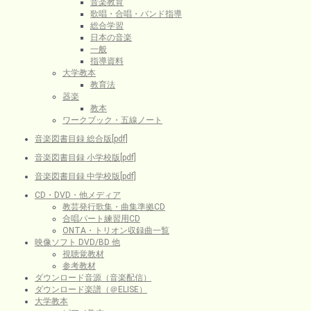
音楽教育
歌唱・合唱・バンド指導
総合学習
日本の音楽
一般
指導資料
大学教本
教育法
器楽
教本
ワークブック・五線ノート
音楽図書目録 総合版[pdf]
音楽図書目録 小学校版[pdf]
音楽図書目録 中学校版[pdf]
CD・DVD・他メディア
教芸発行歌集・曲集準拠CD
合唱パート練習用CD
ONTA・トリオン収録曲一覧
映像ソフト DVD/BD 他
視聴覚教材
参考教材
ダウンロード音源（音楽配信）
ダウンロード楽譜（＠ELISE）
大学教本