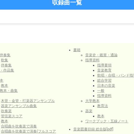
収録曲一覧
書籍
伴奏集
音楽史・鑑賞・通論
歌集
指導資料
伴奏集
指導要領
・作品集
音楽教育
歌唱・合唱・バンド指
本
総合学習
教本
日本の音楽
教本・曲集
一般
指導資料
木管・金管・打楽器アンサンブル
大学教本
器楽アンサンブル曲集
教育法
吹奏楽
器楽
管弦楽スコア
教本
教本
ワークブック・五線ノート
合唱曲を吹奏楽で演奏
音楽図書目録 総合版[pdf]
合唱曲を吹奏楽で演奏(フルスコア