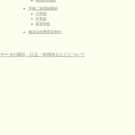
Apple Books
学校ご採用副教材
小学校
中学校
高等学校
株式会社教育芸術社
人データの開示・訂正・利用停止などについて