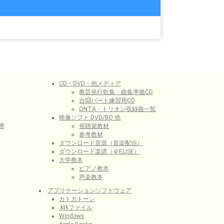
CD・DVD・他メディア
教芸発行歌集・曲集準拠CD
合唱パート練習用CD
ONTA・トリオン収録曲一覧
映像ソフト DVD/BD 他
導
視聴覚教材
参考教材
ダウンロード音源（音楽配信）
ダウンロード楽譜（＠ELISE）
大学教本
ピアノ教本
声楽教本
アプリケーションソフトウェア
カトカトーン
.ktkファイル
Windows