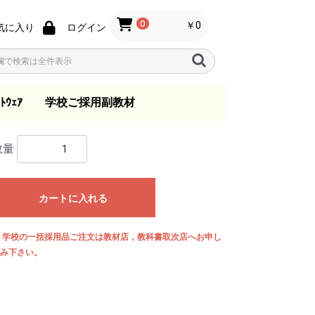
0
￥0
気に入り
ログイン
ﾄｳｪｱ
学校ご採用副教材
ノ
ン
s
指導要領
音楽教育
歌唱・合唱・バンド指
総合学習
日本の音楽
一般
指導資料
教育法
教本
小学校
中学校
高等学校
.ktkファイル
数量
導
カートに入れる
 学校の一括採用品ご注文は教材店，教科書取次店へお申し
み下さい。