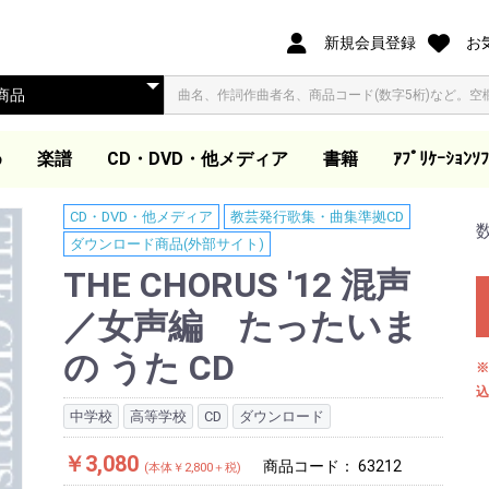
新規会員登録
お
め
楽譜
CD・DVD・他メディア
書籍
ｱﾌﾟﾘｹｰｼｮﾝｿﾌ
オリジナル合唱ピース
合唱ピース
合唱曲集
歌集・伴奏集
歌曲集・作品集
歌曲集
声楽教本
独唱
ピアノ教本・曲集
器楽
ダウンロード楽譜
大学教本
教芸発行歌集・曲集準
映像ソフト DVD/BD
ダウンロード商品(外
同声合唱
混声合唱
女声合唱
同声合唱
混声合唱
女声合唱
ア カペラ
同声合唱
混声合唱
女声合唱
同声・女声合唱
混声・女声合唱
男声合唱
作曲家作品集
合唱劇・組曲
組曲
歌集
伴奏集
教本
木管・金管・打楽器ア
器楽アンサンブル曲集
吹奏楽
管弦楽スコア
教本
合唱曲を吹奏楽で演奏
合唱曲を吹奏楽で演奏
独奏
ピアノ教本
声楽教本
音楽史・鑑賞・通論
指導資料
大学教本
器楽
ワークブック・五線
電子書籍
合唱パート練習用CD
視聴覚教材
参考教材
カトカトー
Windows
Apple Book
CD・DVD・他メディア
教芸発行歌集・曲集準拠CD
（@ELISE）
拠CD
他
部サイト)
ンサンブル
(フルスコアのみ)
ート
ダウンロード商品(外部サイト)
THE CHORUS '12 混声
／女声編 たったいま
の うた CD
※
込
中学校
高等学校
CD
ダウンロード
￥3,080
商品コード：
63212
(本体￥2,800＋税)