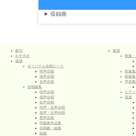
収録曲
新刊
楽譜
おすすめ
歌集・
楽譜
オリジナル合唱ピース
同声合唱
歌曲集
混声合唱
歌曲集
女声合唱
声楽教
合唱曲集
同声合唱
ピアノ
混声合唱
器楽
女声合唱
同声・女声合唱
混声・女声合唱
男声合唱
作曲家作品集
合唱劇・組曲
組曲