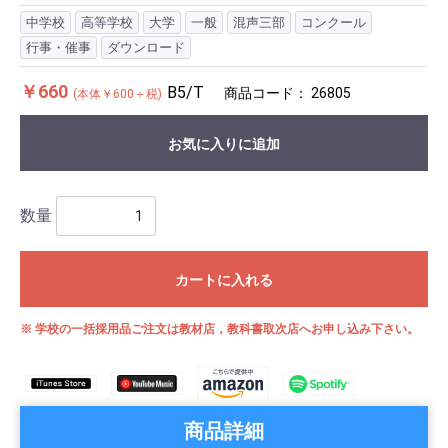
中学校
高等学校
大学
一般
混声三部
コンクール
行事・催事
ダウンロード
￥660
B5/T
商品コード：
26805
(本体￥600＋税)
お気に入りに追加
数量
カートに入れる
※ 学校の一括採用品ご注文は教材店，教科書取次店へお申し込み下さい。
商品詳細