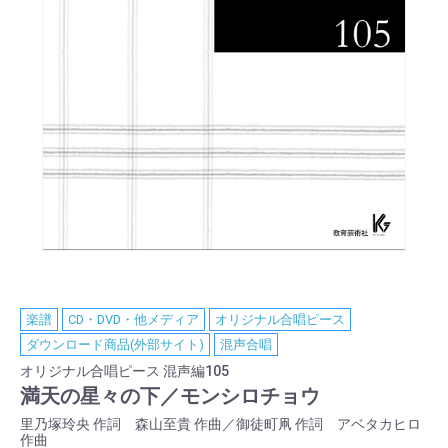
楽譜
CD・DVD・他メディア
オリジナル合唱ピース
ダウンロード商品(外部サイト)
混声合唱
オリジナル合唱ピース 混声編105
満天の星々の下／モンシロチョウ
里乃塚玲央 作詞 森山至貴 作曲／御徒町凧 作詞 アベタカヒロ
作曲