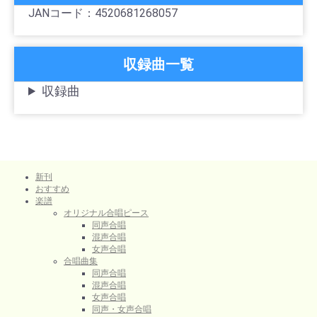
JANコード：4520681268057
収録曲一覧
収録曲
新刊
おすすめ
楽譜
オリジナル合唱ピース
同声合唱
混声合唱
女声合唱
合唱曲集
同声合唱
混声合唱
女声合唱
同声・女声合唱