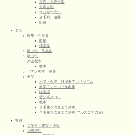
混声・女声合唱
男声合唱
作曲家作品集
合唱劇・組曲
組曲
楽譜
歌集・伴奏集
歌集
伴奏集
歌曲集・作品集
歌曲集
声楽教本
教本
ピアノ教本・曲集
器楽
木管・金管・打楽器アンサンブル
器楽アンサンブル曲集
吹奏楽
管弦楽スコア
教本
合唱曲を吹奏楽で演奏
合唱曲を吹奏楽で演奏(フルスコアのみ)
書籍
音楽史・鑑賞・通論
指導資料