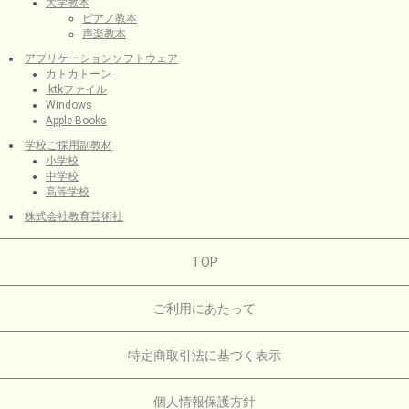
大学教本
ピアノ教本
声楽教本
アプリケーションソフトウェア
カトカトーン
.ktkファイル
Windows
Apple Books
学校ご採用副教材
小学校
中学校
高等学校
株式会社教育芸術社
TOP
ご利用にあたって
特定商取引法に基づく表示
個人情報保護方針