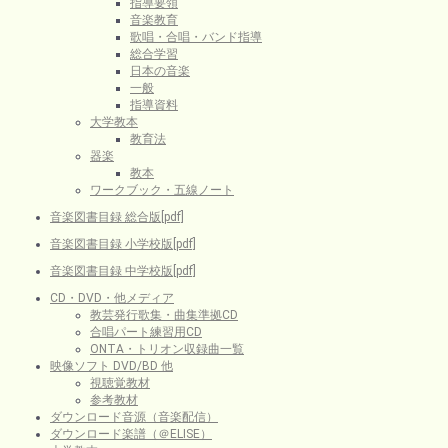
指導要領
音楽教育
歌唱・合唱・バンド指導
総合学習
日本の音楽
一般
指導資料
大学教本
教育法
器楽
教本
ワークブック・五線ノート
音楽図書目録 総合版[pdf]
音楽図書目録 小学校版[pdf]
音楽図書目録 中学校版[pdf]
CD・DVD・他メディア
教芸発行歌集・曲集準拠CD
合唱パート練習用CD
ONTA・トリオン収録曲一覧
映像ソフト DVD/BD 他
視聴覚教材
参考教材
ダウンロード音源（音楽配信）
ダウンロード楽譜（＠ELISE）