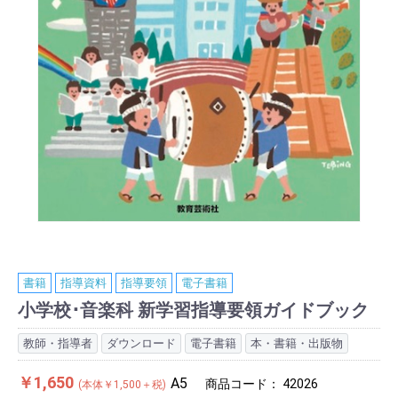
書籍
指導資料
指導要領
電子書籍
小学校･音楽科 新学習指導要領ガイドブック
教師・指導者
ダウンロード
電子書籍
本・書籍・出版物
￥1,650
A5
商品コード：
42026
(本体￥1,500＋税)