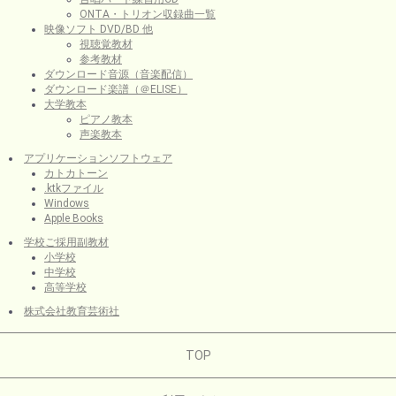
ONTA・トリオン収録曲一覧
映像ソフト DVD/BD 他
視聴覚教材
参考教材
ダウンロード音源（音楽配信）
ダウンロード楽譜（＠ELISE）
大学教本
ピアノ教本
声楽教本
アプリケーションソフトウェア
カトカトーン
.ktkファイル
Windows
Apple Books
学校ご採用副教材
小学校
中学校
高等学校
株式会社教育芸術社
TOP