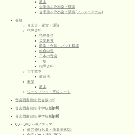
教本
合唱曲を吹奏楽で演奏
合唱曲を吹奏楽で演奏(フルスコアのみ)
書籍
音楽史・鑑賞・通論
指導資料
指導要領
音楽教育
歌唱・合唱・バンド指導
総合学習
日本の音楽
一般
指導資料
大学教本
教育法
器楽
教本
ワークブック・五線ノート
音楽図書目録 総合版[pdf]
音楽図書目録 小学校版[pdf]
音楽図書目録 中学校版[pdf]
CD・DVD・他メディア
教芸発行歌集・曲集準拠CD
合唱パート練習用CD