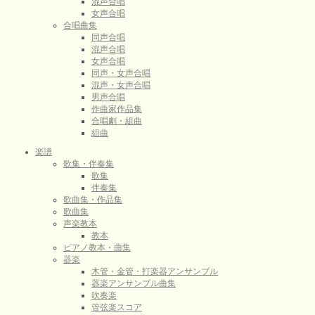
混声合唱
女声合唱
合唱曲集
同声合唱
混声合唱
女声合唱
同声・女声合唱
混声・女声合唱
男声合唱
作曲家作品集
合唱劇・組曲
組曲
楽譜
歌集・伴奏集
歌集
伴奏集
歌曲集・作品集
歌曲集
声楽教本
教本
ピアノ教本・曲集
器楽
木管・金管・打楽器アンサンブル
器楽アンサンブル曲集
吹奏楽
管弦楽スコア