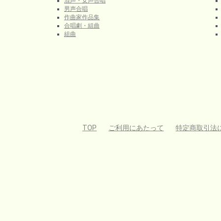
混声・女声合唱
男声合唱
作曲家作品集
合唱劇・組曲
組曲
TOP
ご利用にあたって
特定商取引法