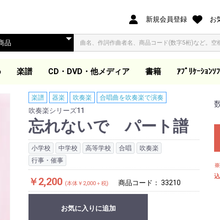
新規会員登録
お
め
楽譜
CD・DVD・他メディア
書籍
ｱﾌﾟﾘｹｰｼｮﾝｿﾌ
オリジナル合唱ピース
合唱ピース
合唱曲集
歌集・伴奏集
歌曲集・作品集
歌曲集
声楽教本
独唱
ピアノ教本・曲集
器楽
ダウンロード楽譜
大学教本
教芸発行歌集・曲集準
映像ソフト DVD/BD
ダウンロード商品(外
同声合唱
混声合唱
女声合唱
同声合唱
混声合唱
女声合唱
ア カペラ
同声合唱
混声合唱
女声合唱
同声・女声合唱
混声・女声合唱
男声合唱
作曲家作品集
合唱劇・組曲
組曲
歌集
伴奏集
教本
木管・金管・打楽器ア
器楽アンサンブル曲集
吹奏楽
管弦楽スコア
教本
合唱曲を吹奏楽で演奏
合唱曲を吹奏楽で演奏
独奏
ピアノ教本
声楽教本
音楽史・鑑賞・通論
指導資料
大学教本
器楽
ワークブック・五線
電子書籍
合唱パート練習用CD
視聴覚教材
参考教材
カトカトー
Windows
Apple Book
楽譜
器楽
吹奏楽
合唱曲を吹奏楽で演奏
（@ELISE）
拠CD
他
部サイト)
ンサンブル
(フルスコアのみ)
ート
吹奏楽シリーズ11
忘れないで パート譜
小学校
中学校
高等学校
合唱
吹奏楽
行事・催事
※
込
￥2,200
商品コード：
33210
(本体￥2,000＋税)
お気に入りに追加