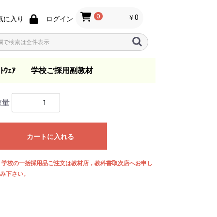
0
￥0
気に入り
ログイン
ﾄｳｪｱ
学校ご採用副教材
ノ
ン
s
指導要領
音楽教育
歌唱・合唱・バンド指
総合学習
日本の音楽
一般
指導資料
教育法
教本
小学校
中学校
高等学校
.ktkファイル
数量
導
カートに入れる
 学校の一括採用品ご注文は教材店，教科書取次店へお申し
み下さい。