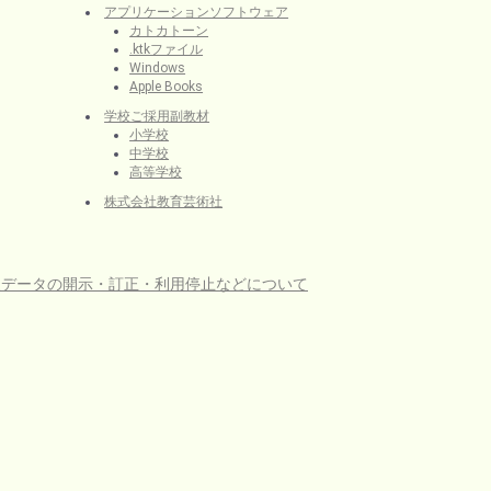
アプリケーションソフトウェア
カトカトーン
.ktkファイル
Windows
Apple Books
学校ご採用副教材
小学校
中学校
高等学校
株式会社教育芸術社
人データの開示・訂正・利用停止などについて