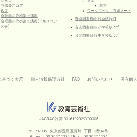
吹奏楽
器楽
管弦楽スコア
教本
教本
ワークブック・五線ノート
合唱曲を吹奏楽で演奏
音楽図書目録 総合版[pdf]
合唱曲を吹奏楽で演奏(フルスコア
のみ)
音楽図書目録 小学校版[pdf]
音楽図書目録 中学校版[pdf]
に基づく表示
個人情報保護方針
FAQ
お問い合わせ
保有個
JASRAC許諾 9016192029Y30005
〒171-0051 東京都豊島区長崎1丁目12番14号
Phone：03-3957-1175 / Fax：03-3957-1174