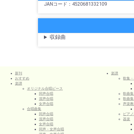
JANコード：4520681332109
収録曲
新刊
楽譜
おすすめ
歌集・
楽譜
オリジナル合唱ピース
同声合唱
歌曲集
混声合唱
歌曲集
女声合唱
声楽教
合唱曲集
同声合唱
ピアノ
混声合唱
器楽
女声合唱
同声・女声合唱