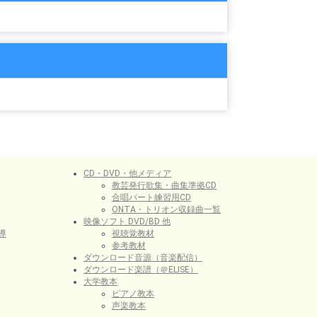
CD・DVD・他メディア
教芸発行歌集・曲集準拠CD
合唱パート練習用CD
ONTA・トリオン収録曲一覧
映像ソフト DVD/BD 他
導
視聴覚教材
参考教材
ダウンロード音源（音楽配信）
ダウンロード楽譜（＠ELISE）
大学教本
ピアノ教本
声楽教本