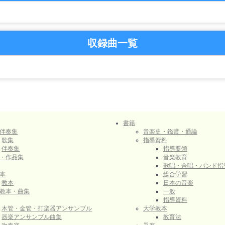
収録曲一覧
書籍
伴奏集
音楽史・鑑賞・通論
歌集
指導資料
伴奏集
指導要領
・作品集
音楽教育
歌唱・合唱・バンド指
本
総合学習
教本
日本の音楽
教本・曲集
一般
指導資料
木管・金管・打楽器アンサンブル
大学教本
器楽アンサンブル曲集
教育法