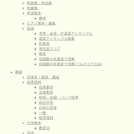
歌曲集・作品集
歌曲集
声楽教本
教本
ピアノ教本・曲集
器楽
木管・金管・打楽器アンサンブル
器楽アンサンブル曲集
吹奏楽
管弦楽スコア
教本
合唱曲を吹奏楽で演奏
合唱曲を吹奏楽で演奏(フルスコアのみ)
書籍
音楽史・鑑賞・通論
指導資料
指導要領
音楽教育
歌唱・合唱・バンド指導
総合学習
日本の音楽
一般
指導資料
大学教本
教育法
器楽