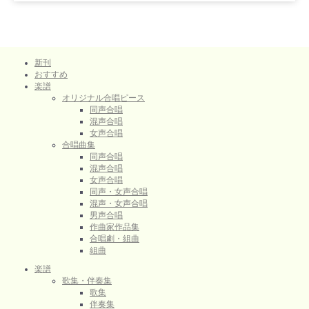
新刊
おすすめ
楽譜
オリジナル合唱ピース
同声合唱
混声合唱
女声合唱
合唱曲集
同声合唱
混声合唱
女声合唱
同声・女声合唱
混声・女声合唱
男声合唱
作曲家作品集
合唱劇・組曲
組曲
楽譜
歌集・伴奏集
歌集
伴奏集