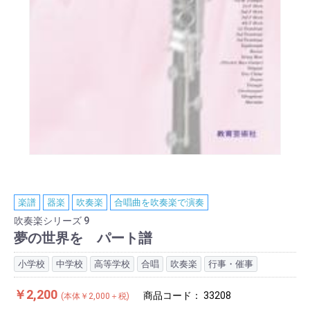
楽譜
器楽
吹奏楽
合唱曲を吹奏楽で演奏
吹奏楽シリーズ 9
夢の世界を パート譜
小学校
中学校
高等学校
合唱
吹奏楽
行事・催事
￥2,200
商品コード：
33208
(本体￥2,000＋税)