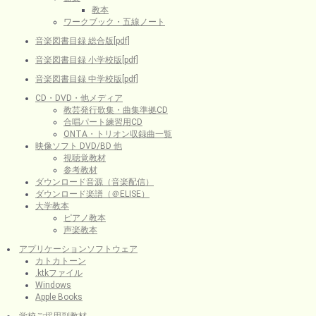
教本
ワークブック・五線ノート
音楽図書目録 総合版[pdf]
音楽図書目録 小学校版[pdf]
音楽図書目録 中学校版[pdf]
CD・DVD・他メディア
教芸発行歌集・曲集準拠CD
合唱パート練習用CD
ONTA・トリオン収録曲一覧
映像ソフト DVD/BD 他
視聴覚教材
参考教材
ダウンロード音源（音楽配信）
ダウンロード楽譜（＠ELISE）
大学教本
ピアノ教本
声楽教本
アプリケーションソフトウェア
カトカトーン
.ktkファイル
Windows
Apple Books