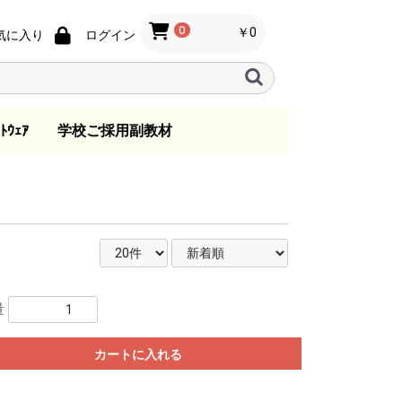
0
￥0
気に入り
ログイン
ﾄｳｪｱ
学校ご採用副教材
ノ
ン
s
指導要領
音楽教育
歌唱・合唱・バンド指
総合学習
日本の音楽
一般
指導資料
教育法
教本
小学校
中学校
高等学校
.ktkファイル
導
量
カートに入れる