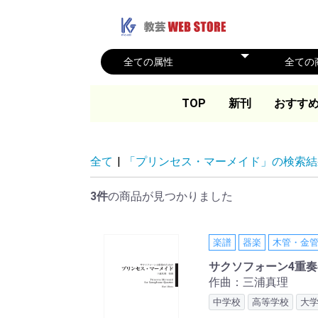
TOP
新刊
おすす
全て
|
「プリンセス・マーメイド」の検索結
3件
の商品が見つかりました
楽譜
器楽
木管・金
サクソフォーン4重奏
作曲：三浦真理
中学校
高等学校
大