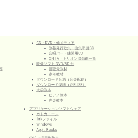
CD・DVD・他メディア
教芸発行歌集・曲集準拠CD
合唱パート練習用CD
ONTA・トリオン収録曲一覧
映像ソフト DVD/BD 他
導
視聴覚教材
参考教材
ダウンロード音源（音楽配信）
ダウンロード楽譜（＠ELISE）
大学教本
ピアノ教本
声楽教本
アプリケーションソフトウェア
カトカトーン
.ktkファイル
Windows
Apple Books