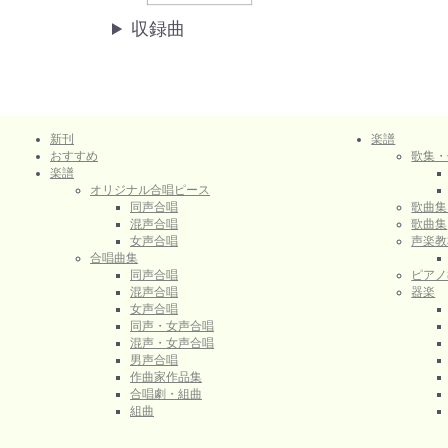
収録曲
新刊
楽譜
おすすめ
歌集・
楽譜
オリジナル合唱ピース
同声合唱
歌曲集
混声合唱
歌曲集
女声合唱
声楽教
合唱曲集
同声合唱
ピアノ
混声合唱
器楽
女声合唱
同声・女声合唱
混声・女声合唱
男声合唱
作曲家作品集
合唱劇・組曲
組曲