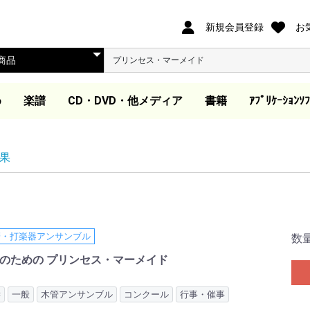
新規会員登録
お
め
楽譜
CD・DVD・他メディア
書籍
ｱﾌﾟﾘｹｰｼｮﾝｿﾌ
オリジナル合唱ピース
合唱ピース
合唱曲集
歌集・伴奏集
歌曲集・作品集
歌曲集
声楽教本
独唱
ピアノ教本・曲集
器楽
ダウンロード楽譜
大学教本
教芸発行歌集・曲集準
映像ソフト DVD/BD
ダウンロード商品(外
同声合唱
混声合唱
女声合唱
同声合唱
混声合唱
女声合唱
ア カペラ
同声合唱
混声合唱
女声合唱
同声・女声合唱
混声・女声合唱
男声合唱
作曲家作品集
合唱劇・組曲
組曲
歌集
伴奏集
教本
木管・金管・打楽器ア
器楽アンサンブル曲集
吹奏楽
管弦楽スコア
教本
合唱曲を吹奏楽で演奏
合唱曲を吹奏楽で演奏
独奏
ピアノ教本
声楽教本
音楽史・鑑賞・通論
指導資料
大学教本
器楽
ワークブック・五線
電子書籍
合唱パート練習用CD
視聴覚教材
参考教材
カトカトー
Windows
Apple Book
（@ELISE）
拠CD
他
部サイト)
ンサンブル
(フルスコアのみ)
ート
果
管・打楽器アンサンブル
数
のための プリンセス・マーメイド
学
一般
木管アンサンブル
コンクール
行事・催事