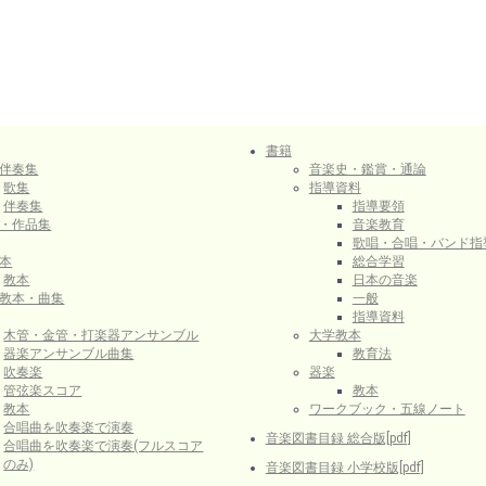
書籍
伴奏集
音楽史・鑑賞・通論
歌集
指導資料
伴奏集
指導要領
・作品集
音楽教育
歌唱・合唱・バンド指
本
総合学習
教本
日本の音楽
教本・曲集
一般
指導資料
木管・金管・打楽器アンサンブル
大学教本
器楽アンサンブル曲集
教育法
吹奏楽
器楽
管弦楽スコア
教本
教本
ワークブック・五線ノート
合唱曲を吹奏楽で演奏
音楽図書目録 総合版[pdf]
合唱曲を吹奏楽で演奏(フルスコア
のみ)
音楽図書目録 小学校版[pdf]