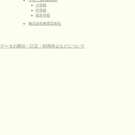
学校ご採用副教材
小学校
中学校
高等学校
株式会社教育芸術社
人データの開示・訂正・利用停止などについて